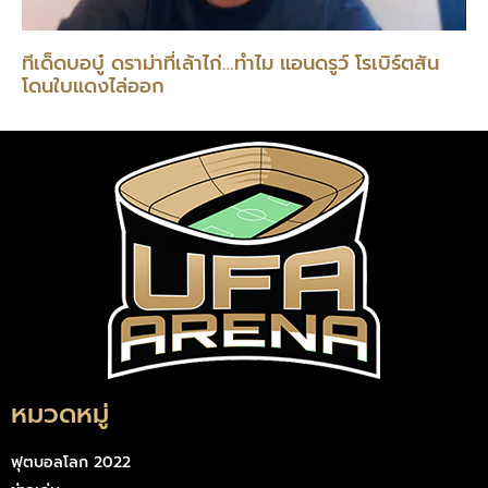
ทีเด็ดบอบู๋ ดราม่าที่เล้าไก่…ทำไม แอนดรูว์ โรเบิร์ตสัน
โดนใบแดงไล่ออก
หมวดหมู่
ฟุตบอลโลก 2022