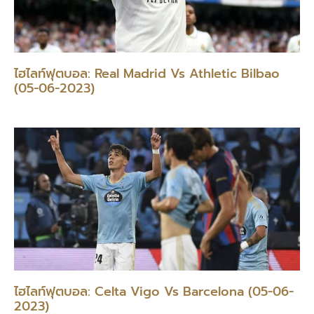
ไฮไลท์ฟุตบอล: Real Madrid Vs Athletic Bilbao
(05-06-2023)
ไฮไลท์ฟุตบอล: Celta Vigo Vs Barcelona (05-06-
2023)