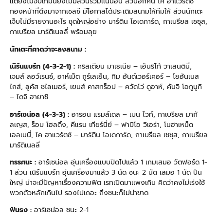
เเต่ยังไม่จบเกมนี้ยังไม่มีส่วนร่วมเเน่นอน ส่วนอีกคน ไค ฮาแวร์ตซ์
กองหน้าที่ดึงมาจากเชลซี มีโอกาสได้ประเดิมสนามให้ทีมให้ ส่วนนักเตะ
เจ็บไม่มีรายงานอะไร ชุดใหญ่อย่าง มาร์ติน โอเดการ์ด, กาเบรียล เชซุส,
กาเบรียล มาร์ติเนลลี่ พร้อมลุย
นักเตะที่คาดว่าจะลงสนาม :
เนิร์นแบร์ก (4-3-2-1) :
คริสเตียน มาเธเนีย – เอ็นริโก้ วาเลนตินี่,
เจมส์ ลอว์เรนซ์, อาห์เม็ต กูร์เลเย็น, ทิม ฮันด์เวอร์เคอร์ – โยฮันเนส
ไกส์, ลูคัส ชไลเมอร์, เยนส์ คาสทร็อป – ควัดโว่ ดูอาห์, คันจิ โอกูนูกิ
– ไดจิ ฮายาชิ
อาร์เซน่อล (4-3-3) :
อารอน แรมส์เดล – เบน ไวท์, กาเบรียล มากั
ลเญส, ร็อบ โฮลดิ้ง, คีแรน เทียร์นี่ย์ – ฟาบิโอ วิเอร่า, โมฮาเหม็ด
เอลเนนี่, ไค ฮาแวร์ตซ์ – มาร์ติน โอเดการ์ด, กาเบรียล เชซุส, กาเบรียล
มาร์ติเนลลี่
ทรรศนะ :
อาร์เซน่อล อุ่นเครื่องเเบบปิดไปเเล้ว 1 เกมเสมอ วัตฟอร์ด 1-
1 ส่วน เนิร์นแบร์ก อุ่นเครื่องมาแล้ว 3 นัด ชนะ 2 นัด เสมอ 1 นัด ปืน
ใหญ่ น่าจะมีปัญหาเรื่องความฟิต เรทเปิดมาเเพงเกิน คิดว่าคงไม่เร่งใช้
พวกตัวหลักเกินไป รองไปเถอะ ถึงชนะก็ไม่น่าขาด
ฟันธง :
อาร์เซน่อล ชนะ 2-1