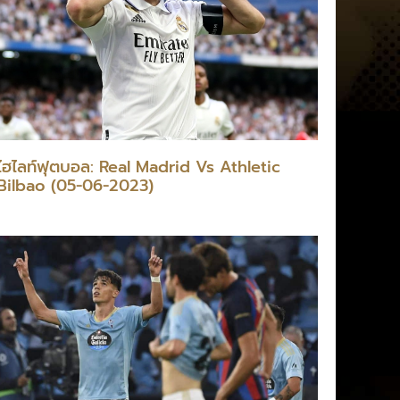
ไฮไลท์ฟุตบอล: Real Madrid Vs Athletic
Bilbao (05-06-2023)