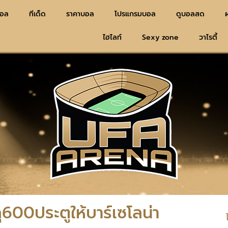
บอล
ทีเด็ด
ราคาบอล
โปรแกรมบอล
ดูบอลสด
ไฮไลท์
Sexy zone
วาไรตี้
ลุ600ประตูให้บาร์เซโลน่า