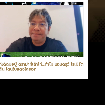
ทีเด็ดบอบู๋ ดราม่าที่เล้าไก่…ทำไม แอนดรูว์ โรเบิร์ต
สัน โดนใบแดงไล่ออก