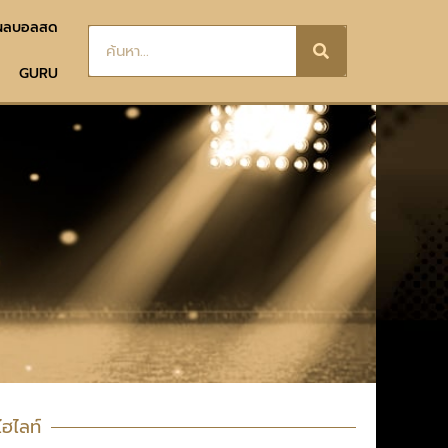
ผลบอลสด
GURU
ไฮไลท์