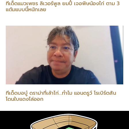
ทีเด็ดแมวเพชร ลิเวอร์พูล ยมปี๋ เจอพิษน้องไก่ ตาม 3
แต้มแบบนี้หนักเลย
ทีเด็ดบอบู๋ ดราม่าที่เล้าไก่…ทำไม แอนดรูว์ โรเบิร์ตสัน
โดนใบแดงไล่ออก