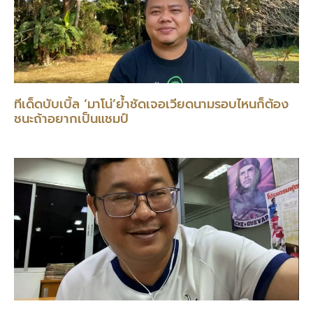
ทีเด็ดบับเบิ้ล ‘มาโน่’ย้ำชัดเจอเวียดนามรอบไหนก็ต้อง
ชนะถ้าอยากเป็นแชมป์