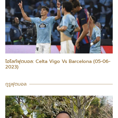
ไฮไลท์ฟุตบอล: Celta Vigo Vs Barcelona (05-06-
2023)
กูรูฟุตบอล