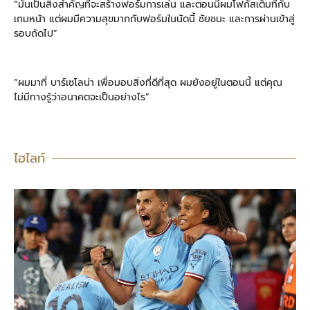
“มันเป็นสิ่งสำคัญที่จะสร้างฟอร์มการเล่น และตอนนี้ผมโฟกัสเต็มที่กับ
เกมหน้า แต่ผมมีความสุขมากกับฟอร์มในนัดนี้ ชัยชนะ และการผ่านเข้าสู่
รอบถัดไป”
“ผมมาที่ บาร์เซโลน่า เพื่อมอบสิ่งที่ดีที่สุด ผมยังอยู่ในตอนนี้ แต่คุณ
ไม่มีทางรู้ว่าอนาคตจะเป็นอย่างไร”
ไฮไลท์