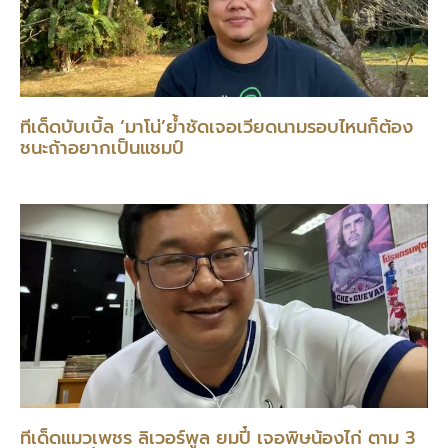
ทีเด็ดบับเบิ้ล ‘มาโน่’ย้ำชัดเจอเวียดนามรอบไหนก็ต้อง
ชนะถ้าอยากเป็นแชมป์
ทีเด็ดแมวเพชร ลิเวอร์พูล ยมปี๋ เจอพิษน้องไก่ ตาม 3