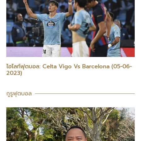
ไฮไลท์ฟุตบอล: Celta Vigo Vs Barcelona (05-06-
2023)
กูรูฟุตบอล