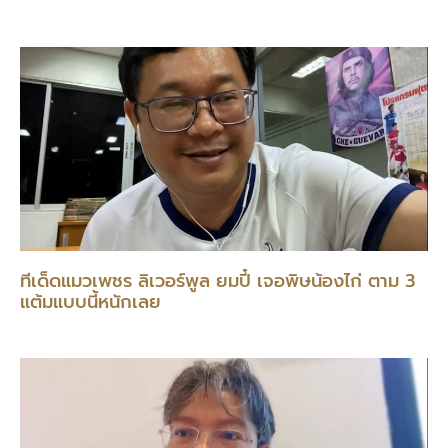
ทีเด็ดแมวเพชร ลิเวอร์พูล ยมปี๋ เจอพิษน้องไก่ ตาม 3
แต้มแบบนี้หนักเลย