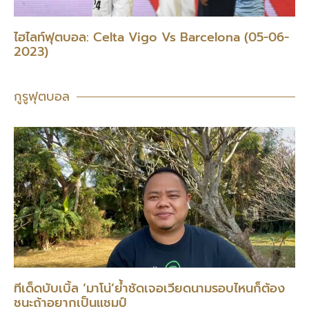
ไฮไลท์ฟุตบอล: Celta Vigo Vs Barcelona (05-06-
2023)
กูรูฟุตบอล
ทีเด็ดบับเบิ้ล ‘มาโน่’ย้ำชัดเจอเวียดนามรอบไหนก็ต้อง
ชนะถ้าอยากเป็นแชมป์