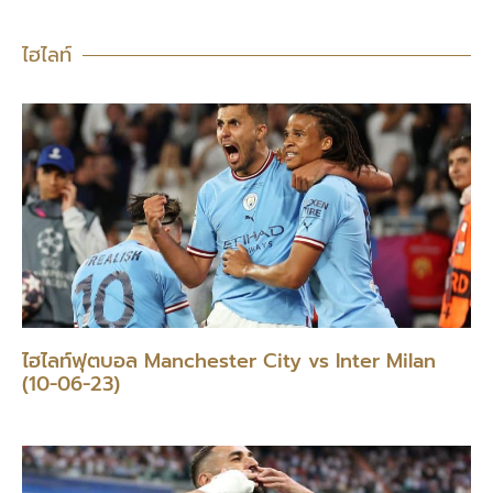
ไฮไลท์
ไฮไลท์ฟุตบอล Manchester City vs Inter Milan
(10-06-23)