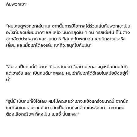
กับพวกเขา”
“ผมเคยดูพวกเขาเล่น และจากนั้นการมีโอกาสได้ร่วมเล่นกับพวกเขาเป็น
อะไรที่ยอดเยี่ยมมากๆเลย เลโอ นั้นดีที่สุดใน 4 คน คริสเตียโน่ ก็ไม่ต่าง
จากสัตว์ประหลาด และ เนย์มาร์ ก็สนุกกับฟุตบอล เขาเป็นชาวบราซิล
เลี่ยน และเมื่อเขาได้ลงเล่น เขาก็จะสนุกไปกับมัน”
“อิบรา เป็นคนที่บ้ามากๆ มีเอกลักษณ์ ในสนามเขาอาจดูเหมือนคนไม่ดี
แต่เขาเจ๋ง และ เป็นคนดีมากๆเลย ผมเข้ากับเขาได้ดีเลยในสมัยยังอยู่ที่
นี่”
“รูนี่ย์ เป็นคนที่ใช้ได้เลย ผมไม่คิดเลยว่าเขาจะแข็งแกร่งขนาดนี้ จากนัก
เตะที่ผมเคยเล่นร่วมกันมา มันเป็นยากที่จะเลือกใครซักคน แต่หากผม
ต้องเลือกจริงๆ ก็คงเป็น เมสซี่ นั่นแหละ”