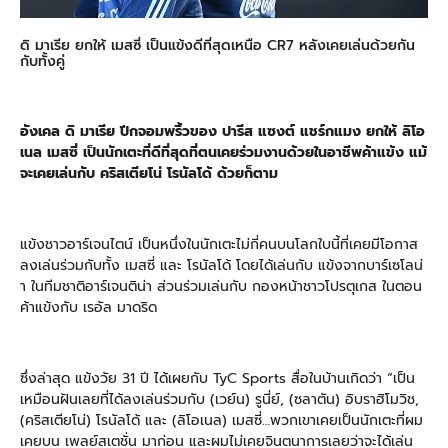
ดิ มาเรีย ยกให้ เมสซี่ เป็นแข้งดีที่สุดเหนือ CR7 หลังเคยเล่นด้วยกัน
กับทั้งคู่
อังเคล ดิ มาเรีย ปีกจอมพริ้วของ ปารีส แซงต์ แชร์กแมง ยกให้ ลิโอ
เนล เมสซี่ เป็นนักเตะที่ดีที่สุดที่ตนเคยร่วมงานด้วยในอาชีพค้าแข้ง แม้
จะเคยเล่นกับ คริสเตียโน่ โรนัลโด้ ด้วยก็ตาม
แข้งชาวอาร์เจนไตน์ เป็นหนึ่งในนักเตะไม่กี่คนบนโลกใบนี้ที่เคยมีโอกาส
ลงเล่นร่วมกับทั้ง เมสซี่ และ โรนัลโด้ โดยได้เล่นกับ แข้งจากบาร์เซโลน่
า ในทีมชาติอาร์เจนติน่า ส่วนร่วมเล่นกับ กองหน้าชาวโปรตุเกส ในตอน
ค้าแข้งกับ เรอัล มาดริด
ซึ่งล่าสุด แข้งวัย 31 ปี ได้เผยกับ TyC Sports สื่อในบ้านเกิดว่า “เป็น
เหมือนฝันเลยที่ได้ลงเล่นร่วมกับ (เวย์น) รูนี่ย์, (ซลาตัน) อิบราฮิโมวิช,
(คริสเตียโน่) โรนัลโด้ และ (ลิโอเนล) เมสซี่…พวกเขาเคยเป็นนักเตะที่ผม
เคยบน เพลย์สเตชั่น มาก่อน และผมไม่เคยจินตนาการเลยว่าจะได้เล่น