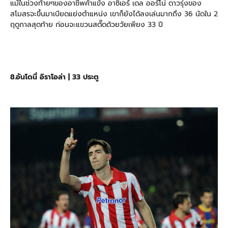
แม้ในช่วงท้ายๆของอาชีพค้าแข้ง อาซิเอร์ เดล ออร์โน่ ดาวรุ่งของ
สโมสรจะขึ้นมาเบียดแย่งตำแหน่ง เขาก็ยังได้ลงเล่นมากถึง 36 นัดใน 2
ฤดูกาลสุดท้าย ก่อนจะแขวนสตั๊ดด้วยวัยเพียง 33 ปี
8.อันโดนี่ อิราโอล่า | 33 ประตู