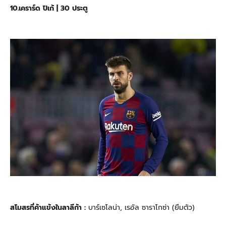
10.เคราร์ด ปิเก้ | 30 ประตู
สโมสรที่ค้าแข้งในลาลีก้า :
บาร์เซโลน่า, เรอัล ซาราโกซ่า (ยืมตัว)