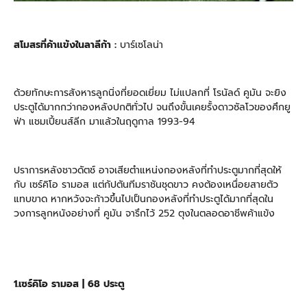
สโมสรที่ค้าแข้งในลาลีก้า :
บาร์เซโลน่า
ด้วยทักษะการสังหารลูกนิ่งที่ยอดเยี่ยม ไม่แปลกที่ โรนัลด์ คูมัน จะยิง
ประตูได้มากกว่ากองหลังปกติทั่วไป จนถึงขั้นเคยรั้งดาวซัลโวของศึกยู
ฟ่า แชมเปี้ยนส์ลีก มาแล้วในฤดูกาล 1993-94
ปราการหลังชาวดัตช์ อาจเสียตำแหน่งกองหลังที่ทำประตูมากที่สุดให้
กับ เซร์คิโอ รามอส แต่กัปตันทีมราชันชุดขาว คงต้องเหนื่อยสายตัว
แทบขาด หากหวังจะก้าวขึ้นไปเป็นกองหลังที่ทำประตูได้มากที่สุดใน
วงการลูกหนังอย่างที่ คูมัน จารึกไว้ 252 ตุงในตลอดอาชีพค้าแข้ง
1.เซร์คิโอ รามอส | 68 ประตู