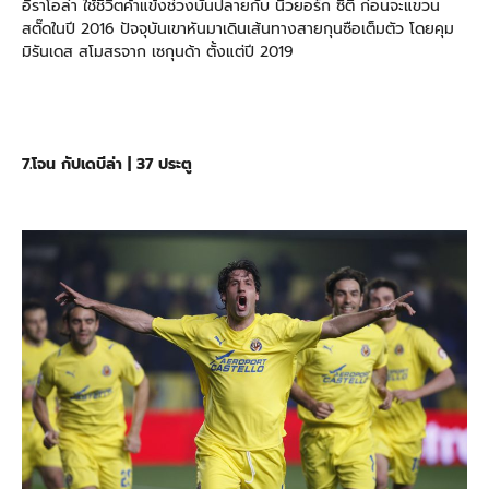
อิราโอล่า ใช้ชีวิตค้าแข้งช่วงบั้นปลายกับ นิวยอร์ก ซิตี้ ก่อนจะแขวน
สตั๊ดในปี 2016 ปัจจุบันเขาหันมาเดินเส้นทางสายกุนซือเต็มตัว โดยคุม
มิรันเดส สโมสรจาก เซกุนด้า ตั้งแต่ปี 2019
7.โจน กัปเดบีล่า | 37 ประตู