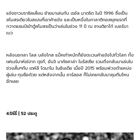
แข้งชาวบราซิลเลี่ยน ย้ายมาเล่นกับ เรอัล มาดริด ในปี 1996 ซึ่งเป็น
สโมสรเดียวในสเปนที่เขาค้าแข้ง และเป็นหนึ่งในกาลาติกอสยุคแรกที่
กวาดแชมป์เข้าตู้สโมสรเป็นว่าเล่นในช่วง 11 ปี ณ ซานติอาโก้ เบอร์นา
เบว
หลังบอกลา โลส บลังโกส แบ็คเท้าหนักก็ยังตะเวนค้าแข้งไปทั่วโลก ทั้ง
เฟเนร์บาห์เช่จาก ตุรกี, อันจิ มาคัชคาล่า ในรัสเซีย รวมถึงกลับมาเล่นใน
ช่วงสั้นๆกับ เดห์ลี ไดนาโม ในอินเดีย เมื่อปี 2015 พร้อมพ่วงตำแหน่ง
ผู้เล่น-กุนซือด้วย แต่หลังจากนั้น คาร์ลอส ก็ไม่เคยกลับมาคุมทีมไหน
อีกเลย
4.ปีร์รี่ | 52 ประตู