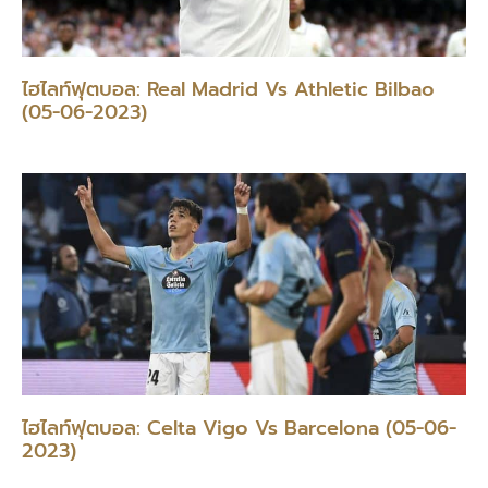
ไฮไลท์ฟุตบอล: Real Madrid Vs Athletic Bilbao
(05-06-2023)
ไฮไลท์ฟุตบอล: Celta Vigo Vs Barcelona (05-06-
2023)