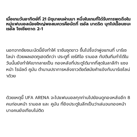
เมื่อเกมวันอาทิตย์ที่ 21 มิถุนายนผ่านมา หนึ่งในเกมที่ได้รับการพูดถึงใน
หมู่แฟนบอลน้อยใหญ่พอสมควรคือนัดที่ เรอัล มาดริด บุกไปเฉือนชนะ
เรอัล โซเซียดาด 2-1
นอกจากชัยชนะนัดนี้ยังทำให้ ราชันชุดขาว ขึ้นไปรั้งจ่าฝูงแทนที่ บาร์เซ
โลน่า ด้วยผลเฮดทูเฮดดีกว่า ประตูที่ เซร์คิโอ รามอส กัปตันทีมทำได้ใน
วันนั้นยังทำให้เขากลายเป็น กองหลังที่ประตูได้มากที่สุดในลาลีก้า แซง
หน้า โรนัลด์ คูมัน ตำนานปราการหลังชาวดัชต์สมัยค้าแข้งกับบาร์เซโลน่
าด้วย
ด้วยเหตุนี้ UFA ARENA จะไปแฟนบอลทุกท่านไปย้อนดูกองหลังอีก 8
คนก่อนหน้า รามอส และ คูมัน ที่ยิงประตูในลีกเป็นว่าเล่นจนกองหน้า
บางคนยังเทียบไม่ติด