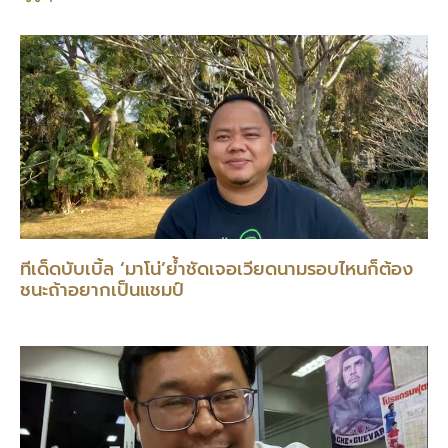
ทีเด็ดบับเบิ้ล ‘มาโน่’ย้ำชัดเจอเวียดนามรอบไหนก็ต้อง
ชนะถ้าอยากเป็นแชมป์