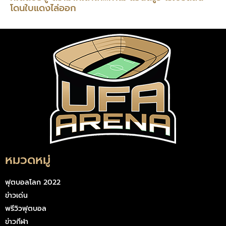
โดนใบแดงไล่ออก
หมวดหมู่
ฟุตบอลโลก 2022
ข่าวเด่น
พรีวิวฟุตบอล
ข่าวกีฬา