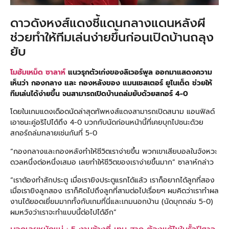
ดาวดังหงส์แดงชี้แดนกลางแดนหลังผี
ช่วยทำให้ทีมเล่นง่ายขึ้นก่อนเปิดบ้านถลุง
ยับ
โมฮัมเหม็ด ซาลาห์
แนวรุกตัวเก่งของลิเวอร์พูล ออกมาแสดงความ
เห็นว่า กองกลาง และ กองหลังของ แมนเชสเตอร์ ยูไนเต็ด ช่วยให้
ทีมเล่นได้ง่ายขึ้น จนสามารถเปิดบ้านถล่มยับด้วยสกอร์ 4-0
โดยในเกมแดงเดือดนัดล่าสุดทัพหงส์แดงสามารถเปิดสนาม แอนฟิลด์
เอาชนะคู่อริไปได้ถึง 4-0 บวกกับนัดก่อนหน้านี้ที่เคยบุกไปชนะด้วย
สกอร์ถล่มทลายเช่นกันที่ 5-0
“กองกลางและกองหลังทำให้ชีวิตเราง่ายขึ้น พวกเขาเสียบอลในจังหวะ
ดวลหนึ่งต่อหนึ่งเสมอ เลยทำให้ชีวิตของเราง่ายขึ้นมาก” ซาลาห์กล่าว
“เราต้องทำสักประตู เมื่อเรายิงประตูแรกได้แล้ว เราก็อยากได้ลูกที่สอง
เมื่อเรายิงลูกสอง เราก็คิดไปถึงลูกที่สามต่อไปเรื่อยๆ ผมคิดว่าเราทำผล
งานได้ยอดเยี่ยมมากทั้งกับเกมที่นี่และเกมนอกบ้าน (นัดบุกถล่ม 5-0)
ผมหวังว่าเราจะทำแบบนี้ต่อไปได้อีก”