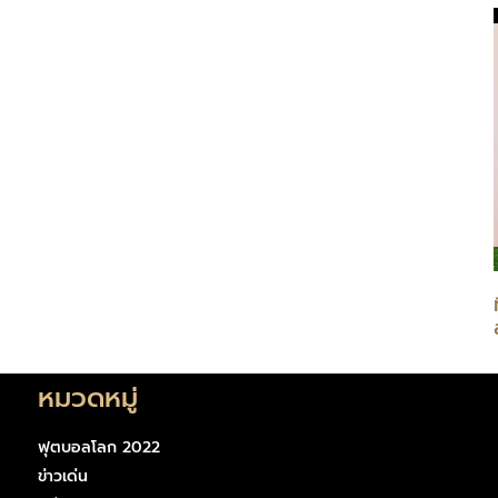
หมวดหมู่
ฟุตบอลโลก 2022
ข่าวเด่น