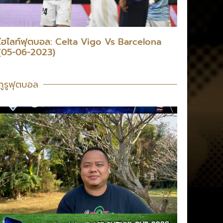
ไฮไลท์ฟุตบอล: Celta Vigo Vs Barcelona
(05-06-2023)
กูรูฟุตบอล