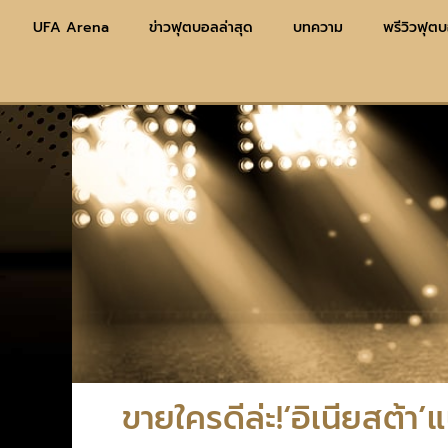
UFA Arena
ข่าวฟุตบอลล่าสุด
บทความ
พรีวิวฟุต
ขายใครดีล่ะ!‘อิเนียสต้า’แ