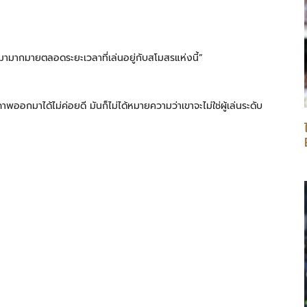
มามากมายตลอดระยะเวลาที่เล่นอยู่กับสโมสรแห่งนี้”
าพออกมาได้ไม่ค่อยดี มันก็ไม่ได้หมายความว่าเขาจะไม่ใช่ผู้เล่นระดับ