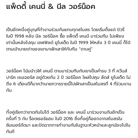
แพ็ดดี้ เคนนี่ & นีล วอร์น็อค
เป็นอีกหนึ่งคูุ่บุญที่ทำงานร่วมกันแทบทุกสโมสร โดยเริ่มตั้งแต่ บิวรี่
ในปี 1998 หลัง นีล วอร์น็อค ซื้อ แพ็ดดี้ เคนนี มาร่วมทีม ไม่เพียง
เท่านั้นหลังไปคุม เชฟฟิลด์ ยูไนเต็ด ในปี 1999 ให้หลัง 3 ปี เคนนี่ ก็ได้
ตามเจ้านายเก่าของเขามาเฝ้าเสาให้กับทีม “ดาบคู่”
วอร์น็อค โน้มน้าวให้ เคนนี่ ตามมาร่วมทีมกับเขาเป็นคำรบ 3 ที่ ควีนส์
ปาร์ค เรนเจอร์ส อยู่ด้วยกัน 2 ปี วอร์น็อค โผล่ไปคุม ลีดส์ ยูไนเต็ด ไม่
ถึง 6 เดือนดีก็มาคว้านายทวารรายนี้ไปเฝ้าเสาเป็นสโมสรที่ 4 ที่ร่วมงาน
กัน
ทั้งคู่เรียกว่าขาดกันไม่ได้ วอร์น็อค และ เคนนี่ มาร่วมงานกันอีกเป็น
ครั้งที่ 5 กับ ร็อตเธอร์แฮม ในปี 2016 ซึ่งทั้งคู่ก็ออกจากสโมสรใน
ซัมเมอร์ถัดมา และปิดฉากการทำงานกันในฐานะหัวหน้าและลูกน้องไปใน
ทันที