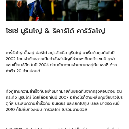
โชเซ่ มูรินโญ่ & ริคาร์โด้ คาร์วัลโญ่
คาร์ัวัลโญ่ นั้นอยู่ ปอร์โต้ อยู่แล้วเมื่อ มูรินโญ่ มาเริ่มต้นคุมทีมในปี
2002 โดยเจ้าตัวกลายเป็นกำลังสำคัญที่ช่วยพาทีมคว้าแชมป์ ยูฟ่า
แชมเปี้ยนส์ลีก ในปี 2004 ก่อนย้ายตามเจ้านายมาอยู่กับ เชลซี ด้วย
ค่าตัว 20 ล้านปอนด์
ทั้งคู่สานความสำเร็จกันอย่างมากมายกับยอดทีมจากกรุงลอนดอน จน
กระทั่ง มูรินโญ่ โดยไล่ออกในปี 2007 อย่างไรก็ตามหลังกุนซือชาวโปร
ตุกีส ประสบความสำเร็จกับ อินเตอร์ และโยกไปคุม เรอัล มาดริด ในปี
2010 ก็ไม่ลืมที่จะหนีบ คาร์วัลโญ่ ไปร่วมงานด้วย