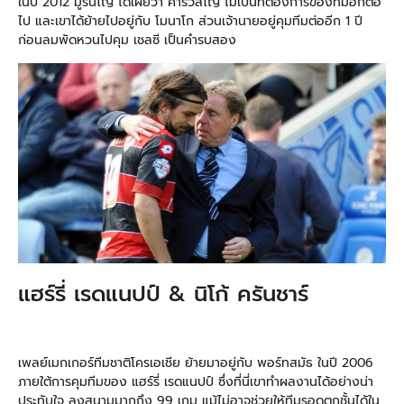
ในปี 2012 มูรินโญ่ ได้เผยว่า คาร์วัลโญ่ ไม่เป็นที่ต้องการของทีมอีกต่อ
ไป และเขาได้ย้ายไปอยู่กับ โมนาโก ส่วนเจ้านายอยู่คุมทีมต่ออีก 1 ปี
ก่อนลมพัดหวนไปคุม เชลซี เป็นคำรบสอง
แฮร์รี่ เรดแนปป์ & นิโก้ ครันชาร์
เพลย์เมกเกอร์ทีมชาติโครเอเชีย ย้ายมาอยู่กับ พอร์ทสมัธ ในปี 2006
ภายใต้การคุมทีมของ แฮร์รี่ เรดแนปป์ ซึ่งที่นี่เขาทำผลงานได้อย่างน่า
ประทับใจ ลงสนามมากถึง 99 เกม แม้ไม่อาจช่วยให้ทีมรอดตกชั้นได้ใน