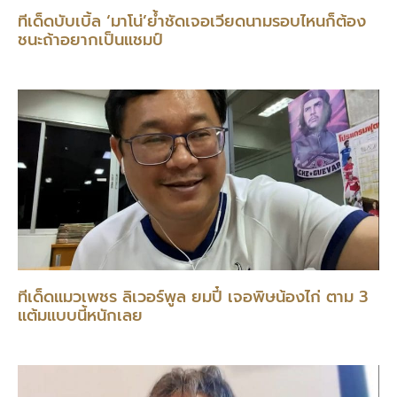
ทีเด็ดบับเบิ้ล ‘มาโน่’ย้ำชัดเจอเวียดนามรอบไหนก็ต้อง
ชนะถ้าอยากเป็นแชมป์
ทีเด็ดแมวเพชร ลิเวอร์พูล ยมปี๋ เจอพิษน้องไก่ ตาม 3
แต้มแบบนี้หนักเลย