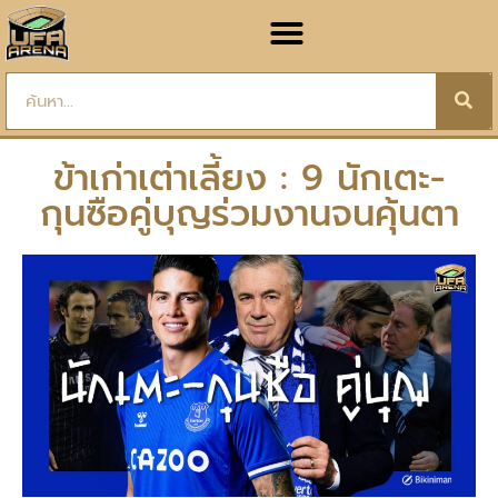
ข้าเก่าเต่าเลี้ยง : 9 นักเตะ-
กุนซือคู่บุญร่วมงานจนคุ้นตา