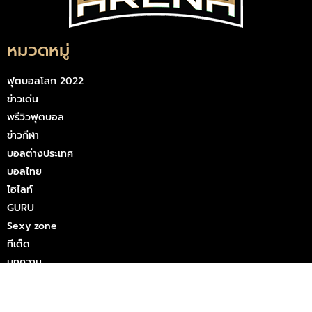
หมวดหมู่
ฟุตบอลโลก 2022
ข่าวเด่น
พรีวิวฟุตบอล
ข่าวกีฬา
บอลต่างประเทศ
บอลไทย
ไฮไลท์
GURU
Sexy zone
ทีเด็ด
บทความ
วาไรตี้
UFAARENA
เว็บวาไรตี้ ครบวงจร