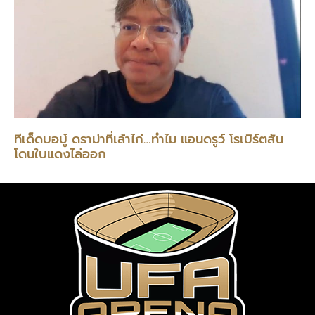
ทีเด็ดบอบู๋ ดราม่าที่เล้าไก่…ทำไม แอนดรูว์ โรเบิร์ตสัน
โดนใบแดงไล่ออก