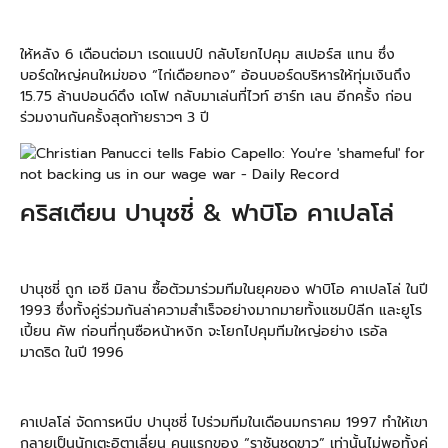
ให้หลัง 6 เดือนต่อมา เรดแนปป์ กลับโยกไปคุม สเปอร์ส แทน ซึ่ง
บอร์ดใหญ่คนใหม่ของ “ไก่เดือยทอง” อ้อนบอร์ดบริหารให้ทุ่มเงินถึง
15.75 ล้านปอนด์ดึง เดโฟ กลับมาเล่นที่ไวท์ ฮาร์ท เลน อีกครั้ง ก่อน
ร่วมงานกันครั้งสุดท้ายราวๆ 3 ปี
คริสเตียน ปานุชชี่ & ฟาบิโอ คาเปลโล่
ปานุชชี่ ถูก เอซี มิลาน ซื้อตัวมาร่วมทีมในยุคของ ฟาบิโอ คาเปลโล่ ในปี
1993 ซึ่งทั้งคู่ร่วมกันล่าความสำเร็จอย่างมากมายทั้งแชมป์ลีก และยูโร
เปี้ยน คัพ ก่อนที่กุนซือหน้าหงิก จะโยกไปคุมทีมใหญ่อย่าง เรอัล
มาดริด ในปี 1996
คาเปลโล่ จัดการหนีบ ปานุชชี่ ไปร่วมทีมในเดือนมกราคม 1997 ทำให้เขา
กลายเป็นนักเตะอิตาเลี่ยน คนแรกของ “ราชันชุดขาว” เท่านั้นไม่พอทั้งคู่