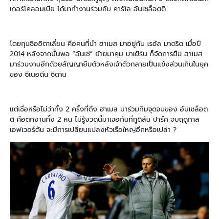
เกอร์โคลอมเบีย ได้มาทำงานร่วมกับ คาร์โล อันเชล็อตติ
โดยกุนซืออิตาเลี่ยน คือคนที่นำ ฮาเมส มาอยู่กับ เรอัล มาดริด เมื่อปี
2014 หลังจากนั้นพอ “อันเช่” ย้ายมาคุม บาเยิร์น ก็จัดการยืม ฮาเมส
มาร่วมงานอีกด้วยสัญญายืมตัวหลังเจ้าตัวกลายเป็นแข้งส่วนเกินในยุค
ของ ซีเนอดีน ซีดาน
แต่เชื่อหรือไม่ว่าทั้ง 2 ครั้งที่ดึง ฮาเมส มาร่วมทีมจุดจบของ อันเชล็อต
ติ คือตกงานทั้ง 2 หน ไม่รู้งวดนี้มาเจอกันที่กูดิสัน ปาร์ค จบฤดูกาล
เอฟเวอร์ตัน จะมีการเปลี่ยนแปลงหัวเรือใหญ่อีกหรือเปล่า ?