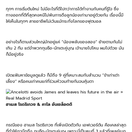
ทุกๆ การเริ่มต้นใหม่ ไม่มีอะไรที่ดีไปกว่าการได้ทำงานกับคนที่รู้ใจ ซึ่ง
ทางออกที่ดีที่สุดคงหนีไม่พ้นการดึงลูกน้องเก่ามาอยู่ด้วยกัน เรื่องนี้มี
ให้เห็นในทุกๆ สายอาชีพไม่เว้นแม้กระทั่งโลกของฟุตบอล
อย่างไรก็ตามส่วนใหญ่มักอยู่แค่ “น้องพลับของสอง” ย้ายตามกันไม่
เกิน 2 ทีม แต่จำพวกกุนซือ-นักเตะคู่บุญ เจ้านายไปไหน ผมไปด้วย มัน
ก็มีอยู่จริง
เปิดแฟ้มหาข้อมูลดูแล้ว ก็มีถึง 9 คู่ที่เหมาะสมกับสำนวน “ข้าเก่าเต่า
เลี้ยง” หรือคนเก่าคนแก่ที่ร่วมหัวจมท้ายกันจนคุ้นตา
ฮาเมส โรดริเกวซ & คาโล อันเชล็อตติ
กรณีของ ฮาเมส โรดริเกวซ ที่เพิ่งเปิดตัวกับ เอฟเวอร์ตัน คือเคสล่าสุด
ที่ทำให้เรานึกถึง กุนซือ-นักเตะคู่บุญ เพราะนี่เป็นหนที่ 3 แล้วที่เพลย์เมก