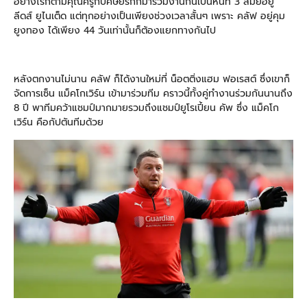
อย่างไรก็ตามคุณครูกับศิษย์รักก็มาร่วมงานกันเป็นหนที่ 3 สมัยอยู่
ลีดส์ ยูไนเต็ด แต่ทุกอย่างเป็นเพียงช่วงเวลาสั้นๆ เพราะ คลัฟ อยู่คุม
ยูงทอง ได้เพียง 44 วันเท่านั้นก็ต้องแยกทางกันไป
หลังตกงานไม่นาน คลัฟ ก็ได้งานใหม่ที่ น็อตติ่งแฮม ฟอเรสต์ ซึ่งเขาก็
จัดการเซ็น แม็คโกเวิร์น เข้ามาร่วมทีม คราวนี้ทั้งคู่ทำงานร่วมกันนานถึง
8 ปี พาทีมคว้าแชมป์มากมายรวมถึงแชมป์ยูโรเปี้ยน คัพ ซึ่ง แม็คโก
เวิร์น คือกัปตันทีมด้วย