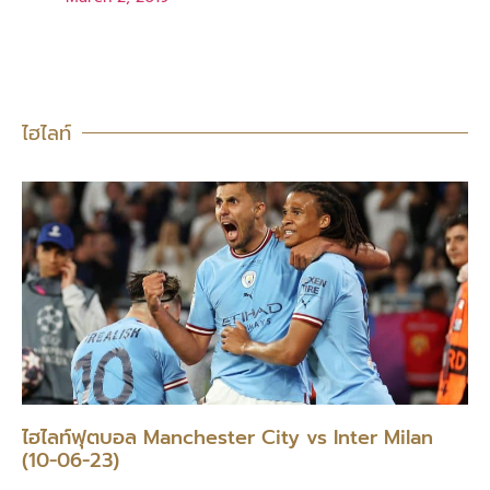
ไฮไลท์
ไฮไลท์ฟุตบอล Manchester City vs Inter Milan
(10-06-23)