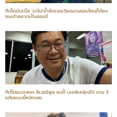
ทีเด็ดบับเบิ้ล ‘มาโน่’ย้ำชัดเจอเวียดนามรอบไหนก็ต้อง
ชนะถ้าอยากเป็นแชมป์
ทีเด็ดแมวเพชร ลิเวอร์พูล ยมปี๋ เจอพิษน้องไก่ ตาม 3
แต้มแบบนี้หนักเลย