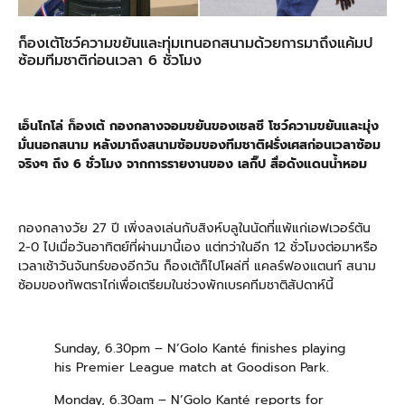
ก็องเต้โชว์ความขยันและทุ่มเทนอกสนามด้วยการมาถึงแค้มป
ซ้อมทีมชาติก่อนเวลา 6 ชั่วโมง
เอ็นโกโล่ ก็องเต้ กองกลางจอมขยันของเชลซี โชว์ความขยันและมุ่ง
มั่นนอกสนาม หลังมาถึงสนามซ้อมของทีมชาติฝรั่งเศสก่อนเวลาซ้อม
จริงๆ ถึง 6 ชั่วโมง จากการรายงานของ เลกิ๊ป สื่อดังแดนน้ำหอม
กองกลางวัย 27 ปี เพิ่งลงเล่นกับสิงห์บลูในนัดที่แพ้แก่เอฟเวอร์ตัน
2-0 ไปเมื่อวันอาทิตย์ที่ผ่านมานี้เอง แต่ทว่าในอีก 12 ชั่วโมงต่อมาหรือ
เวลาเช้าวันจันทร์ของอีกวัน ก็องเต้ก็ไปโผล่ที่ แคลร์ฟองแตนท์ สนาม
ซ้อมของทัพตราไก่เพื่อเตรียมในช่วงพักเบรคทีมชาติสัปดาห์นี้
Sunday, 6.30pm – N’Golo Kanté finishes playing
his Premier League match at Goodison Park.
Monday, 6.30am – N’Golo Kanté reports for