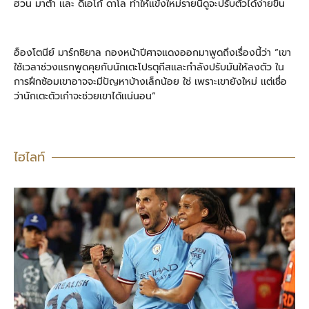
ฮวน มาต้า เเละ ดิเอโก้ ดาโล ทำให้เเข้งใหม่รายนี้ดูจะปรับตัวได้ง่ายขึ้น
อ็องโตนีย์ มาร์กซิยาล กองหน้าปีศาจเเดงออกมาพูดถึงเรื่องนี้ว่า “เขา
ใช้เวลาช่วงเเรกพูดคุยกับนักเตะโปรตุกีสเเละกำลังปรับมันให้ลงตัว ใน
การฝึกซ้อมเขาอาจจะมีปัญหาบ้างเล็กน้อย ใช่ เพราะเขายังใหม่ เเต่เชื่อ
ว่านักเตะตัวเก๋าจะช่วยเขาได้เเน่นอน”
ไฮไลท์