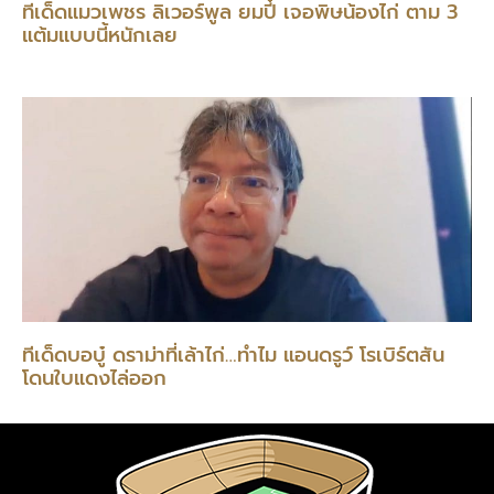
ทีเด็ดแมวเพชร ลิเวอร์พูล ยมปี๋ เจอพิษน้องไก่ ตาม 3
แต้มแบบนี้หนักเลย
ทีเด็ดบอบู๋ ดราม่าที่เล้าไก่…ทำไม แอนดรูว์ โรเบิร์ตสัน
โดนใบแดงไล่ออก