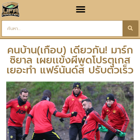
คนบ้าน(เกือบ) เดียวกัน! มาร์ก
ซิยาล เผยเเข้งผีพูดโปรตุเกส
เยอะทำ แฟร์นันด์ส ปรับตัวเร็ว