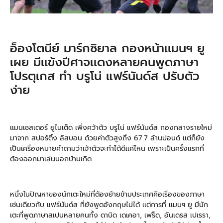
อ็องโตนีย์ มาร์กซิยาล กองหน้าเเมนฯ ยู
เผย มีเเข้งปีศาจเเดงหลายคนพูดภาษา
โปรตุเกส ทำ บรูโน่ แฟร์นันด์ส ปรับตัว
ง่าย
เเมนเชสเตอร์ ยูไนเต็ด เพิ่งคว้าตัว บรูโน่ แฟร์นันด์ส กองกลางรายใหม่
มาจาก สปอร์ติ้ง ลิสบอน ด้วยค่าตัวสูงถึง 67.7 ล้านปอนด์ เเต่ก็ยัง
เป็นเครื่องหมายคำถามว่าเจ้าตัวจะทำได้ดีเเค่ไหน เพราะเป็นครั้งเเรกที่
ต้องออกมาเล่นนอกบ้านเกิด
หนึ่งในปัญหาของนักเตะใหม่ที่ต้องย้ายข้ามประเทศคือเรื่องของภาษา
เช่นเดียวกับ แฟร์นันด์ส ที่ยังพูดอังกฤษไม่ได้ เเต่การที่ เเมนฯ ยู มีนัก
เตะที่พูดภาษาสเปนหลายคนทั้ง ดาบิด เดเคอา, เฟร็ด, อันเดรส เปเรรา,