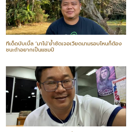
ทีเด็ดบับเบิ้ล ‘มาโน่’ย้ำชัดเจอเวียดนามรอบไหนก็ต้อง
ชนะถ้าอยากเป็นแชมป์