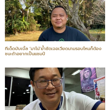
ทีเด็ดบับเบิ้ล ‘มาโน่’ย้ำชัดเจอเวียดนามรอบไหนก็ต้อง
ชนะถ้าอยากเป็นแชมป์