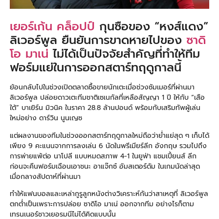
เยอร์เก้น คล็อปป์
กุนซือของ “หงส์แดง”
ลิเวอร์พูล ยืนยันการขาดหายไปของ
ซาดิ
โอ มาเน่
ไม่ได้เป็นปัจจัยสำคัญที่ทำให้ทีม
ฟอร์มแย่ในการออกสตาร์ทฤดูกาลนี้
ย้อนกลับไปในช่วงเปิดตลาดซื้อขายนักเตะเมื่อช่วงซัมเมอร์ที่ผ่านมา
ลิเวอร์พูล ปล่อยดาวเตะทีมชาติเซเนกัลที่เหลือสัญญา 1 ปี ให้กับ “เสือ
ใต้” บาเยิร์น มิวนิค ในราคา 28.8 ล้านปอนด์ พร้อมกับเสริมทัพผู้เล่น
ใหม่อย่าง ดาร์วิน นูนเญซ
แต่ผลงานของทีมในช่วงออกสตาร์ทฤดูกาลใหม่ถือว่าย่ำแย่สุด ๆ เก็บได้
เพียง 9 คะแนนจากการลงเล่น 6 นัดในพรีเมียร์ลีก อังกฤษ รวมไปถึง
การพ่ายแพ้ต่อ นาโปลี แบบหมดสภาพ 4-1 ในยูฟ่า แชมเปี้ยนส์ ลีก
ก่อนจะคืนฟอร์มเฉือนเอาชนะ อาแจ๊กซ์ อัมสเตอร์ดัม ในเกมนัดล่าสุด
เมื่อกลางสัปดาห์ที่ผ่านมา
ทำให้แฟนบอลและเหล่ากูรูลูกหนังต่างวิเคราะห์กันว่าสาเหตุที่ ลิเวอร์พูล
ตกต่ำเป็นเพราะการปล่อย ซาดิโอ มาเน่ ออกจากทีม อย่างไรก็ตาม
เทรนเนอร์ชาวเยอรมนีไม่ได้คิดแบบนั้น