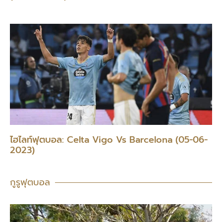
ไฮไลท์ฟุตบอล: Celta Vigo Vs Barcelona (05-06-
2023)
กูรูฟุตบอล