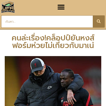
คนล่ะเรื่อง!คล็อปป์ยันหงส์
ฟอร์มห่วยไม่เกี่ยวกับมาเน่