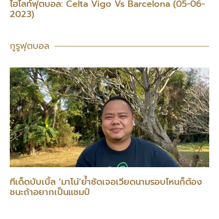
ไฮไลท์ฟุตบอล: Celta Vigo Vs Barcelona (05-06-
2023)
กูรูฟุตบอล
ทีเด็ดบับเบิ้ล ‘มาโน่’ย้ำชัดเจอเวียดนามรอบไหนก็ต้อง
ชนะถ้าอยากเป็นแชมป์