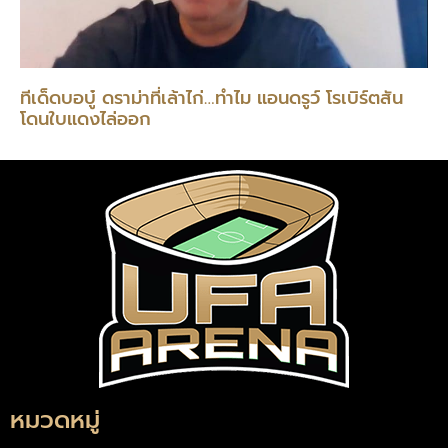
ทีเด็ดบอบู๋ ดราม่าที่เล้าไก่…ทำไม แอนดรูว์ โรเบิร์ตสัน
โดนใบแดงไล่ออก
หมวดหมู่