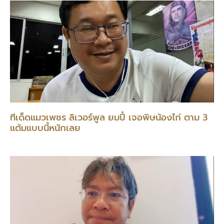
ทีเด็ดแมวเพชร ลิเวอร์พูล ยมปี๋ เจอพิษน้องไก่ ตาม 3
แต้มแบบนี้หนักเลย