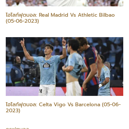
ไฮไลท์ฟุตบอล: Real Madrid Vs Athletic Bilbao
(05-06-2023)
ไฮไลท์ฟุตบอล: Celta Vigo Vs Barcelona (05-06-
2023)