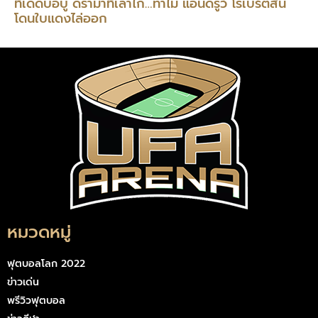
ทีเด็ดบอบู๋ ดราม่าที่เล้าไก่…ทำไม แอนดรูว์ โรเบิร์ตสัน
โดนใบแดงไล่ออก
หมวดหมู่
ฟุตบอลโลก 2022
ข่าวเด่น
พรีวิวฟุตบอล