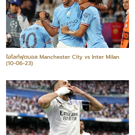
ไฮไลท์ฟุตบอล Manchester City vs Inter Milan
(10-06-23)