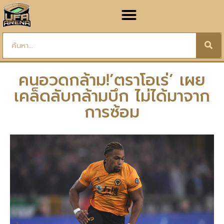
คนอวดกล้าม!’ตราโอเร่’ เผย
เคล็ดลับกล้ามบึก ไม่ได้มาจาก
การซ้อม