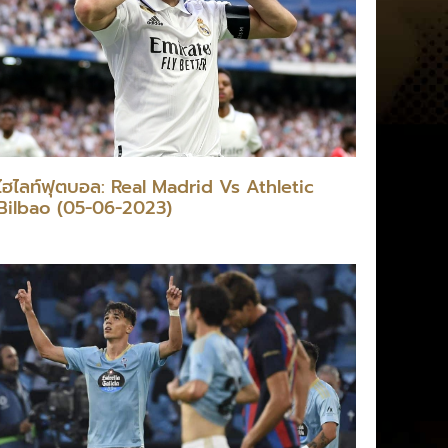
ไฮไลท์ฟุตบอล: Real Madrid Vs Athletic
Bilbao (05-06-2023)