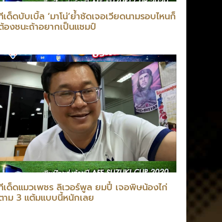
ทีเด็ดบับเบิ้ล ‘มาโน่’ย้ำชัดเจอเวียดนามรอบไหนก็
ต้องชนะถ้าอยากเป็นแชมป์
ทีเด็ดแมวเพชร ลิเวอร์พูล ยมปี๋ เจอพิษน้องไก่
ตาม 3 แต้มแบบนี้หนักเลย