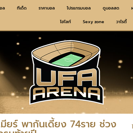
บอล
ทีเด็ด
ราคาบอล
โปรแกรมบอล
ดูบอลสด
ไฮไลท์
Sexy zone
วาไรตี้
มียร์ พากันเดี้ยง 74ราย ช่วง