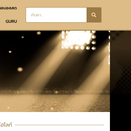
ผลบอลสด
GURU
ไฮไลท์