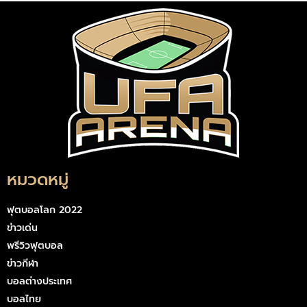
หมวดหมู่
ฟุตบอลโลก 2022
ข่าวเด่น
พรีวิวฟุตบอล
ข่าวกีฬา
บอลต่างประเทศ
บอลไทย