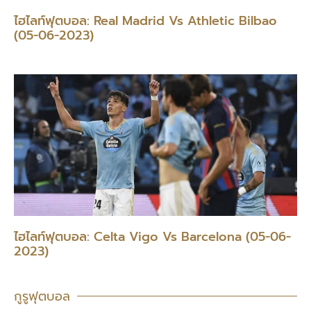
ไฮไลท์ฟุตบอล: Real Madrid Vs Athletic Bilbao
(05-06-2023)
ไฮไลท์ฟุตบอล: Celta Vigo Vs Barcelona (05-06-
2023)
กูรูฟุตบอล