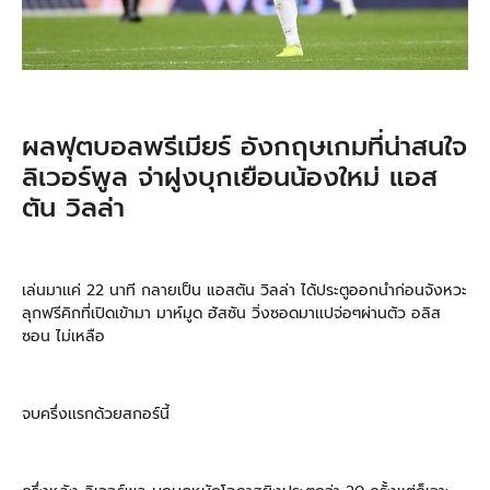
ผลฟุตบอลพรีเมียร์ อังกฤษเกมที่น่าสนใจ
ลิเวอร์พูล จ่าฝูงบุกเยือนน้องใหม่ แอส
ตัน วิลล่า
เล่นมาเเค่ 22 นาที กลายเป็น แอสตัน วิลล่า ได้ประตูออกนำก่อนจังหวะ
ลุกฟรีคิกที่เปิดเข้ามา มาห์มูด ฮัสซัน วิ่งซอดมาเเปจ่อๆผ่านตัว อลิส
ซอน ไม่เหลือ
จบครึ่งเเรกด้วยสกอร์นี้