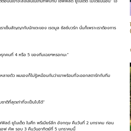
ตอนนี้เขาจะลงเล่นในเกมที่พบกับ เชฟฟิลด์ ยูไนเต็ด ไม่ได้แน่นอน” เจ
ารที่เราเซ็นสัญญากับนักเตะของ เรดบูล ซัลซ์บวร์ก นั่นก็เพราะเราต้องการ
แนวรุกคนที่ 4 หรือ 5 ของทีมเฉยๆหรอกนะ”
ือกหลายตัว ผมเองก็ไม่รู้เหมือนกันว่าเขาพร้อมที่จะออกสตาร์ทกับทีม
ิที่สุดเท่าที่จะเป็นไปได้”
ลด์ ยูไนเต็ด ในศึก พรีเมียร์ลีก อังกฤษ คืนวันที่ 2 มกราคม ก่อน
อเอฟ คัพ รอบ 3 คืนวันอาทิตย์ที่ 5 มกราคมนี้