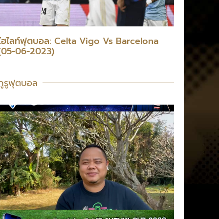
ไฮไลท์ฟุตบอล: Celta Vigo Vs Barcelona
(05-06-2023)
กูรูฟุตบอล