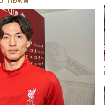
 ‘ทอฟฟี่’