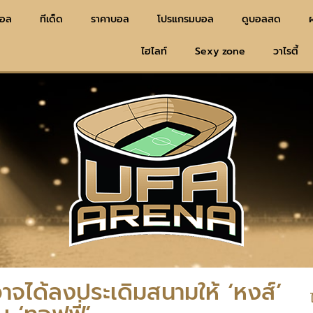
บอล
ทีเด็ด
ราคาบอล
โปรแกรมบอล
ดูบอลสด
ไฮไลท์
Sexy zone
วาไรตี้
 อาจได้ลงประเดิมสนามให้ ‘หงส์’