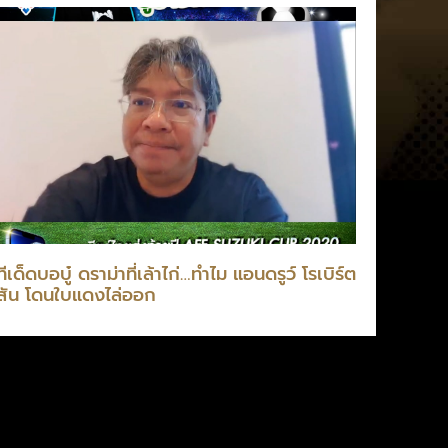
ทีเด็ดบอบู๋ ดราม่าที่เล้าไก่…ทำไม แอนดรูว์ โรเบิร์ต
สัน โดนใบแดงไล่ออก