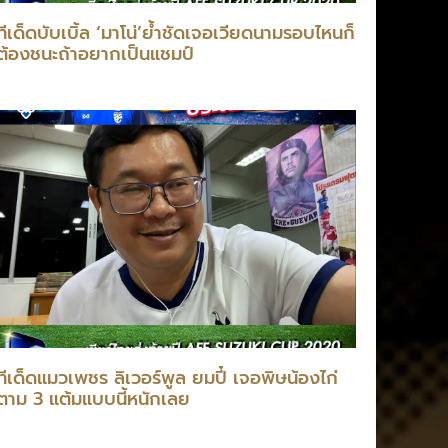
ทีเด็ดบับเบิ้ล ‘มาโน่’ย้ำชัดเจอเวียดนามรอบไหนก็
ต้องชนะถ้าอยากเป็นแชมป์
ทีเด็ดแมวเพชร ลิเวอร์พูล ยมปี๋ เจอพิษน้องไก่
ตาม 3 แต้มแบบนี้หนักเลย