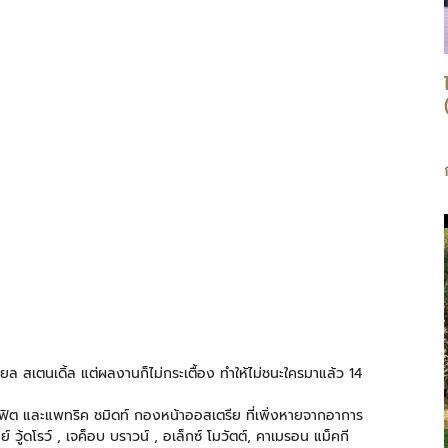
เนียล สเตนเดิ้ล แต่ผลงานก็ไม่กระเตื้อง ทำให้ไม่ชนะใครมาแล้ว 14
เช็กฟิต และแพทริค ชมิดท์ กองหน้าออสเตรีย ที่เพิ่งหายจากอาการ
ลี่ย์ วู้ดโรว์ , เจค็อบ บราวน์ , อเล็กซ์ โมวัตต์, คาเมรอน แม็คกี