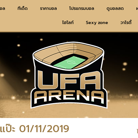
บอล
ทีเด็ด
ราคาบอล
โปรแกรมบอล
ดูบอลสด
ไฮไลท์
Sexy zone
วาไรตี้
ยแป๊ะ 01/11/2019