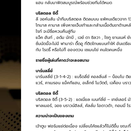
แฮน กลับมาฟิตสมบูรณ์พร้อมช่วยทีมได้หมด
บริสตอล ซิตี้
ลี จอห์นสัน นำทีมบริสตอล ติดลมบน แพ้หนเดียวจาก 1
โทมาส คามาส เพิ่งหายเจ็บเท้าและกล้ามเนื้อต้นขาด้านหลั
ไรท์ จะมีชื่อหวนคืนสู่ทีม
แจ็ค ฮันท์ , อดัม นักบี , เจย์ ดา ซิลวา , ไซกู ยานเนห์ 
ซั่นนัดนี้จะไม่มี ฟามาร่า ดี๊ดอู ที่ติดโทษแบนทำให้ อันเ
กับ โรดรี้ หรือไม่ก็ อองตวน เซเมนโย่ คนใดคนหนึ่ง
รายชื่อผู้เล่นที่คาดว่าจะลงสนาม
บาร์นสลี่ย์
บาร์นสลี่ย์ (3-1-4-2) : แบร็ดลี่ย์ คอลลิ่นส์ – บ็อมโบ ดิ
แวร์, คาเมรอน แม็คกีแฮน, อเล็กซ์ โมวัตต์, เจค็อบ บราวน์
บริสตอล ซิตี้
บริสตอล ซิตี้ (3-5-2) : แดเนี่ยล เบนท์ลี่ย์ – เทย์เลอร์ มัว
พาลเมอร์, จอช บราวน์ฮิลล์, คัลลั่ม โอดาวด้า, ทอมมี่ โร
ความน่าจะเป็นของเกม
เจ้าตูบ ฟอร์มแย่ต่อเนื่อง เปลี่ยนโค้ชแล้วก็ไม่ดีขึ้น ข