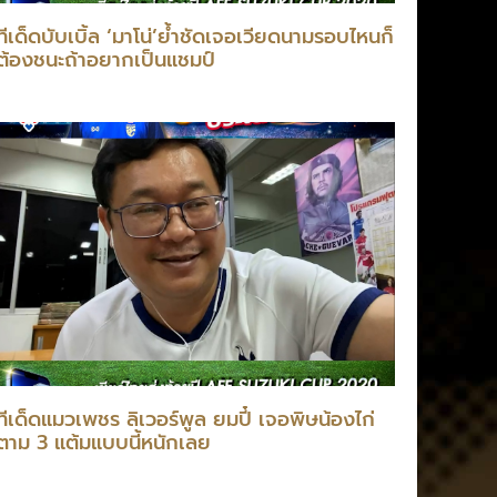
ทีเด็ดบับเบิ้ล ‘มาโน่’ย้ำชัดเจอเวียดนามรอบไหนก็
ต้องชนะถ้าอยากเป็นแชมป์
ทีเด็ดแมวเพชร ลิเวอร์พูล ยมปี๋ เจอพิษน้องไก่
ตาม 3 แต้มแบบนี้หนักเลย