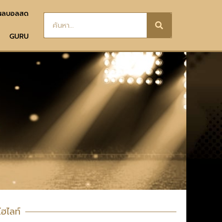
ผลบอลสด
GURU
ไฮไลท์