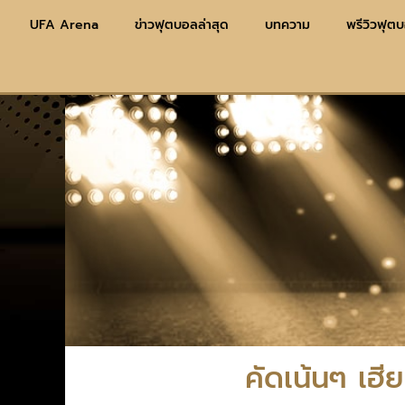
UFA Arena
ข่าวฟุตบอลล่าสุด
บทความ
พรีวิวฟุต
คัดเน้นๆ เฮี