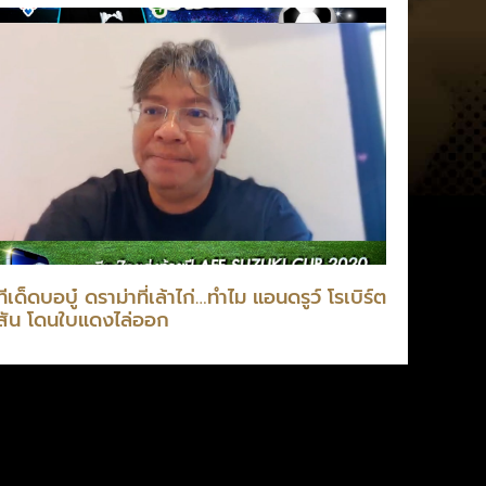
ทีเด็ดบอบู๋ ดราม่าที่เล้าไก่…ทำไม แอนดรูว์ โรเบิร์ต
สัน โดนใบแดงไล่ออก