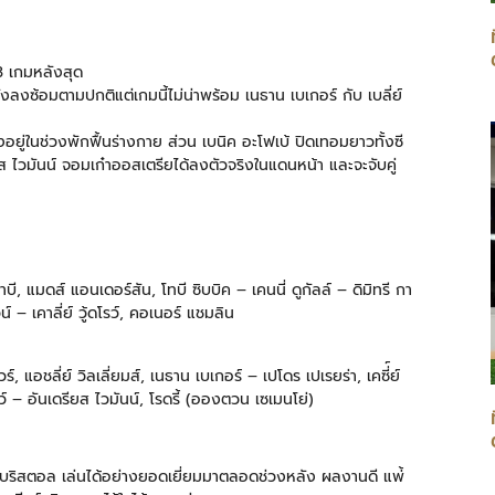
3 เกมหลังสุด
งลงซ้อมตามปกติแต่เกมนี้ไม่น่าพร้อม เนธาน เบเกอร์ กับ เบลี่ย์
ยังอยู่ในช่วงพักฟื้นร่างกาย ส่วน เบนิค อะโฟเบ้ ปิดเทอมยาวทั้งซี
ดรียส ไวมันน์ จอมเก๋าออสเตรียได้ลงตัวจริงในแดนหน้า และจะจับคู่
ยาบี, แมดส์ แอนเดอร์สัน, โทบี ซิบบิค – เคนนี่ ดูกัลล์ – ดิมิทรี กา
 – เคาลี่ย์ วู้ดโรว์, คอเนอร์ แชมลิน
ร์, แอชลี่ย์ วิลเลี่ยมส์, เนธาน เบเกอร์ – เปโดร เปเรยร่า, เคซี่์ย์
ว์ – อันเดรียส ไวมันน์, โรดรี้ (อองตวน เซเมนโย่)
ณะที่บริสตอล เล่นได้อย่างยอดเยี่ยมมาตลอดช่วงหลัง ผลงานดี แพ่้