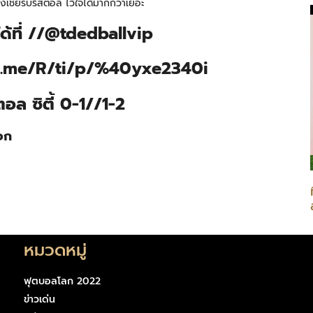
องเชียร์บริสตอล ไว้ใจได้มากกว่าเยอะ
ได้ที่ //@tdedballvip
line.me/R/ti/p/%40yxe2340i
ิตอล ซิตี้ 0-1//1-2
บอก
หมวดหมู่
ฟุตบอลโลก 2022
ข่าวเด่น