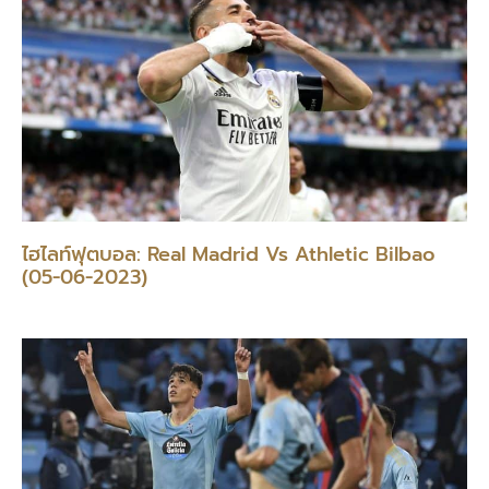
ไฮไลท์ฟุตบอล: Real Madrid Vs Athletic Bilbao
(05-06-2023)