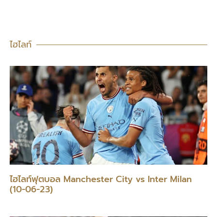
ไฮไลท์
ไฮไลท์ฟุตบอล Manchester City vs Inter Milan
(10-06-23)