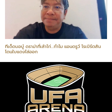
ทีเด็ดบอบู๋ ดราม่าที่เล้าไก่…ทำไม แอนดรูว์ โรเบิร์ตสัน
โดนใบแดงไล่ออก