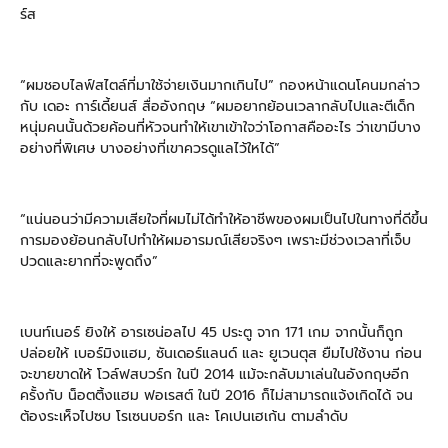
ร์ส
“ผมชอบไลฟ์สไตล์ที่มาใช้จ่ายเงินมากเกินไป” กองหน้าแดนโคนมกล่าว
กับ เดอะ การ์เดี้ยนส์ สื่ออังกฤษ “ผมอยากย้อนเวลากลับไปและตีเด็ก
หนุ่มคนนั้นด้วยค้อนที่หัวจนทำให้เขาเข้าใจว่าโอกาสคืออะไร ว่าเขามีบาง
อย่างที่พิเศษ บางอย่างที่เขาควรดูแลไว้ใหได้”
“แน่นอนว่ามีความเสียใจที่ผมไม่ได้ทำให้อาชีพของผมเป็นไปในทางที่ดีขึ้น
การมองย้อนกลับไปทำให้ผมอารมณ์เสียจริงๆ เพราะมีช่วงเวลาที่เจ็บ
ปวดและยากที่จะพูดถึง”
เบนท์เนอร์ ยิงให้ อารเซน่อลไป 45 ประตู จาก 171 เกม จากนั้นก็ถูก
ปล่อยให้ เบอร์มิงแฮม, ซันเดอร์แลนด์ และ ยูเวนตุส ยืมไปใช้งาน ก่อน
จะขายขาดให้ โวล์ฟสบวร์ก ในปี 2014 แม้จะกลับมาเล่นในอังกฤษอีก
ครั้งกับ น็อตติ้งแฮม ฟอเรสต์ ในปี 2016 ก็ไม่สามารถแจ้งเกิดได้ จน
ต้องระเห็จไปซบ โรเซนบอร์ก และ โคเปนเฮเก้น ตามลำดับ