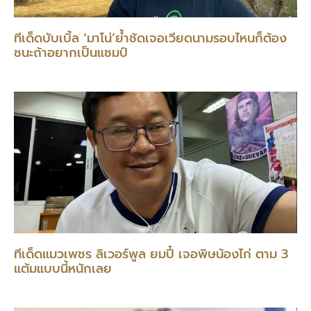
ทีเด็ดบับเบิ้ล ‘มาโน่’ย้ำชัดเจอเวียดนามรอบไหนก็ต้อง
ชนะถ้าอยากเป็นแชมป์
ทีเด็ดแมวเพชร ลิเวอร์พูล ยมปี๋ เจอพิษน้องไก่ ตาม 3
แต้มแบบนี้หนักเลย