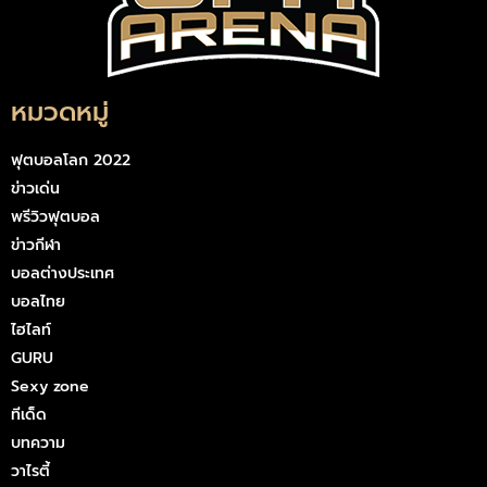
หมวดหมู่
ฟุตบอลโลก 2022
ข่าวเด่น
พรีวิวฟุตบอล
ข่าวกีฬา
บอลต่างประเทศ
บอลไทย
ไฮไลท์
GURU
Sexy zone
ทีเด็ด
บทความ
วาไรตี้