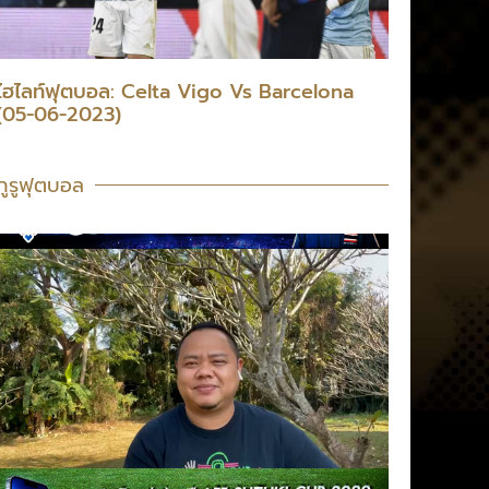
ไฮไลท์ฟุตบอล: Celta Vigo Vs Barcelona
(05-06-2023)
กูรูฟุตบอล