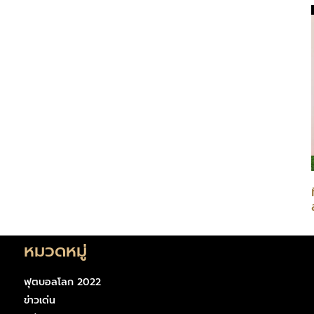
หมวดหมู่
ฟุตบอลโลก 2022
ข่าวเด่น