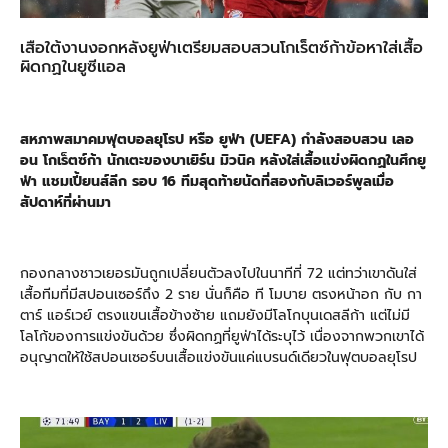
เสือใต้งานงอกหลังยูฟ่าเตรียมสอบสวนโกเร็ตซ์ก้าข้อหาใส่เสื้อ
ผิดกฏในยูซีแอล
สหภาพสมาคมฟุตบอลยุโรป หรือ ยูฟ่า (UEFA) กำลังสอบสวน เลอ
อน โกเร็ตซ์ก้า นักเตะของบาเยิร์น มิวนิค หลังใส่เสื้อแข่งผิดกฏในศึกยู
ฟ่า แชมเปี้ยนส์ลีก รอบ 16 ทีมสุดท้ายนัดที่สองกับลิเวอร์พูลเมื่อ
สัปดาห์ที่ผ่านมา
กองกลางชาวเยอรมันถูกเปลี่ยนตัวลงไปในนาทีที่ 72 แต่ทว่าเขาดันใส่
เสื้อทีมที่มีสปอนเซอร์ถึง 2 ราย นั่นก็คือ ที โมบาย ตรงหน้าอก กับ กา
ตาร์ แอร์เวย์ ตรงแขนเสื้อข้างซ้าย แถมยังมีโลโกบุนเดสลีก้า แต่ไม่มี
โลโก้ของการแข่งขันด้วย ซึ่งผิดกฏที่ยูฟ่าได้ระบุไว้ เนื่องจากพวกเขาได้
อนุญาตให้ใช้สปอนเซอร์บนเสื้อแข่งขันแค่แบรนด์เดียวในฟุตบอลยุโรป