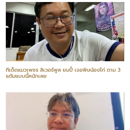
ทีเด็ดแมวเพชร ลิเวอร์พูล ยมปี๋ เจอพิษน้องไก่ ตาม 3
แต้มแบบนี้หนักเลย