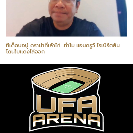
ทีเด็ดบอบู๋ ดราม่าที่เล้าไก่…ทำไม แอนดรูว์ โรเบิร์ตสัน
โดนใบแดงไล่ออก