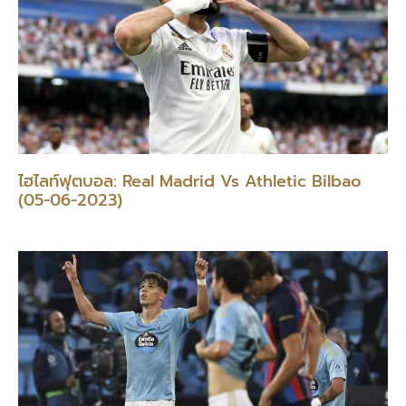
ไฮไลท์ฟุตบอล: Real Madrid Vs Athletic Bilbao
(05-06-2023)