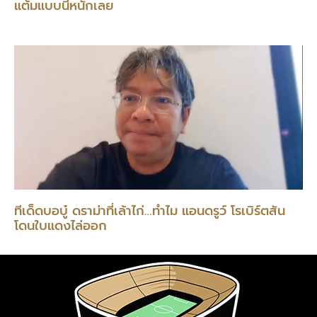
แต้มแบบนี้หนักเลย
ทีเด็ดบอบู๋ ดราม่าที่เล้าไก่…ทำไม แอนดรูว์ โรเบิร์ตสัน
โดนใบแดงไล่ออก