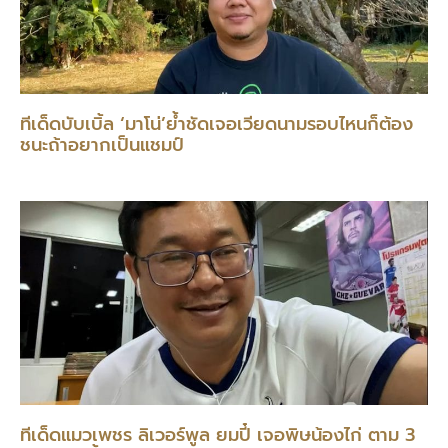
ทีเด็ดบับเบิ้ล ‘มาโน่’ย้ำชัดเจอเวียดนามรอบไหนก็ต้อง
ชนะถ้าอยากเป็นแชมป์
ทีเด็ดแมวเพชร ลิเวอร์พูล ยมปี๋ เจอพิษน้องไก่ ตาม 3