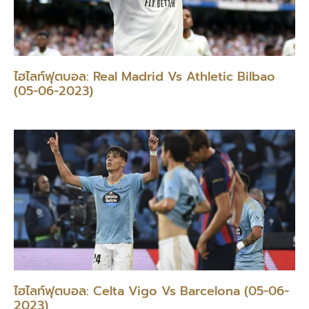
ไฮไลท์ฟุตบอล: Real Madrid Vs Athletic Bilbao
(05-06-2023)
ไฮไลท์ฟุตบอล: Celta Vigo Vs Barcelona (05-06-
2023)