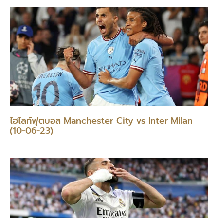
ไฮไลท์ฟุตบอล Manchester City vs Inter Milan
(10-06-23)