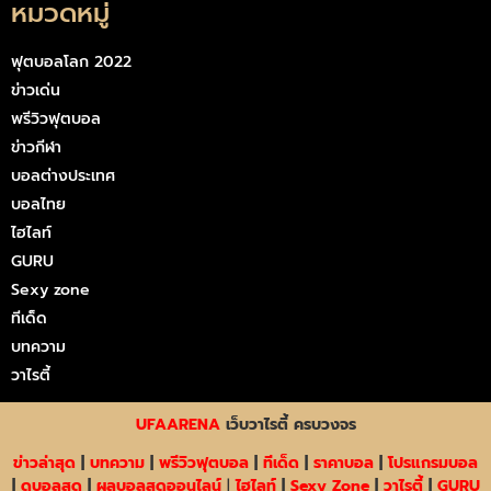
หมวดหมู่
ฟุตบอลโลก 2022
ข่าวเด่น
พรีวิวฟุตบอล
ข่าวกีฬา
บอลต่างประเทศ
บอลไทย
ไฮไลท์
GURU
Sexy zone
ทีเด็ด
บทความ
วาไรตี้
UFAARENA
เว็บวาไรตี้ ครบวงจร
ข่าวล่าสุด
|
บทความ
|
พรีวิวฟุตบอล
|
ทีเด็ด
|
ราคาบอล
|
โปรแกรมบอล
|
ดูบอลสด
|
ผลบอลสดออนไลน์
|
ไฮไลท์
|
Sexy Zone
|
วาไรตี้
|
GURU