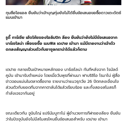
กุนซือโอแอล ยืนยันว่าเจ้าบุญทุ่มยังไม่ได้ยื่นข้อเสนอขอซื้อดาวเตะดัตช์
แมนเข้ามา
รูดี้ การ์เซีย เฮ้ดโค้ชของโอลิมปิก ลียง ยืนยันว่ายังไม่มีข้อเสนอจาก
บาร์เซโลน่า เพื่อขอซื้อ เมมฟิส เดปาย เข้ามา แม้มีรายงานว่าเจ้าตัว
ตกลงสัญญาส่วนตัวกับอาซูลกราน่าได้แล้วก็ตาม
เดปาย กลายเป็นเป้าหมายหลักของ บาร์เซโลน่า ทันทีหลังจาก โรนัลด์
คูมัน เข้ามารับตำแหน่ง โดยเมื่อวันพุธที่ผ่านมา ฟาบริซิโอ โรมาโน่ ผู้สื่อ
ข่าวจอมแม่นในตลาดซื้อขาย รายงานว่าแนวรุกวัย 26 ปีตกลงเงื่อนไข
ส่วนตัวกับยอดทีมจากคาตาลันได้แล้วเรียบร้อย และทั้งสองสโมสรก็
กำลังเจรจากันอยู่
ขณะเดียวกัน จูนินโญ่ แปร์นัมบูกาโน่ ผู้อำนวยการกีฬาของลียง ยืนยัน
ว่าในปัจจุบันยังไม่มีสโมสรไหนยื่นข้อเสนอสำหรับ เดปาย เข้ามา