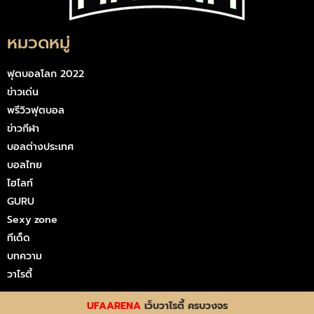
หมวดหมู่
ฟุตบอลโลก 2022
ข่าวเด่น
พรีวิวฟุตบอล
ข่าวกีฬา
บอลต่างประเทศ
บอลไทย
ไฮไลท์
GURU
Sexy zone
ทีเด็ด
บทความ
วาไรตี้
UFAARENA
เว็บวาไรตี้ ครบวงจร