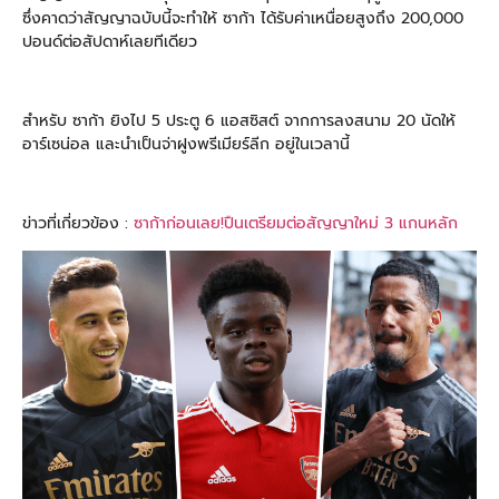
ซึ่งคาดว่าสัญญาฉบับนี้จะทำให้ ซาก้า ได้รับค่าเหนื่อยสูงถึง 200,000
ปอนด์ต่อสัปดาห์เลยทีเดียว
สำหรับ ซาก้า ยิงไป 5 ประตู 6 แอสซิสต์ จากการลงสนาม 20 นัดให้
อาร์เซน่อล และนำเป็นจ่าฝูงพรีเมียร์ลีก อยู่ในเวลานี้
ข่าวที่เกี่ยวข้อง :
ซาก้าก่อนเลย!ปืนเตรียมต่อสัญญาใหม่ 3 แกนหลัก