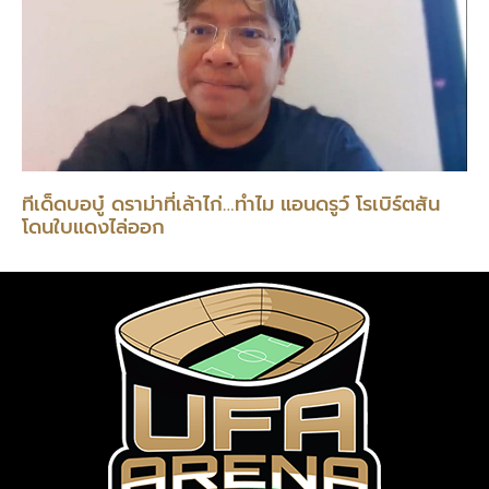
ทีเด็ดบอบู๋ ดราม่าที่เล้าไก่…ทำไม แอนดรูว์ โรเบิร์ตสัน
โดนใบแดงไล่ออก