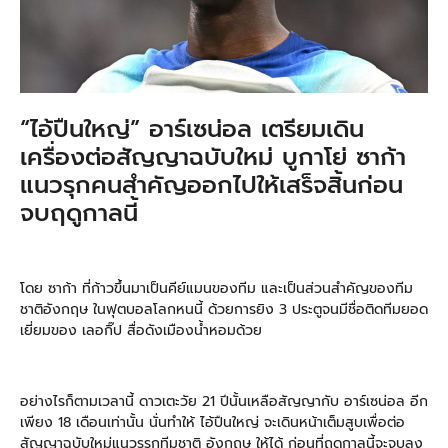
“ไอ้ปืนใหญ่” อาร์เซน่อล เตรียมเดิน
เครื่องต่อสัญญาฉบับใหม่ บูกาโย่ ซาก้า
แนวรุกคนสำคัญออกไปให้เสร็จสิ้นก่อน
จบฤดูกาลนี้
โดย ซาก้า ที่ก้าวขึ้นมาเป็นคีย์แมนของทีม และเป็นส่วนสำคัญของทีม
ชาติอังกฤษ ในฟุตบอลโลกหนนี้ ด้วยการยิง 3 ประตูจนมีชื่อติดทีมยอด
เยี่ยมของ เลอกิ๊ป สื่อดังเมืองน้ำหอมด้วย
อย่างไรก็ตามเวลานี้ ดาวเตะวัย 21 ปีนั้นเหลือสัญญากับ อาร์เซน่อล อีก
เพียง 18 เดือนเท่านั้น นั่นทำให้ ไอ้ปืนใหญ่ จะเดินหน้าเต็มสูบเพื่อต่อ
สัญญาฉบับใหม่แนวรรุกทีมชาติ อังกฤษ ให้ได้ ก่อนที่ฤดูกาลนี้จะจบลง