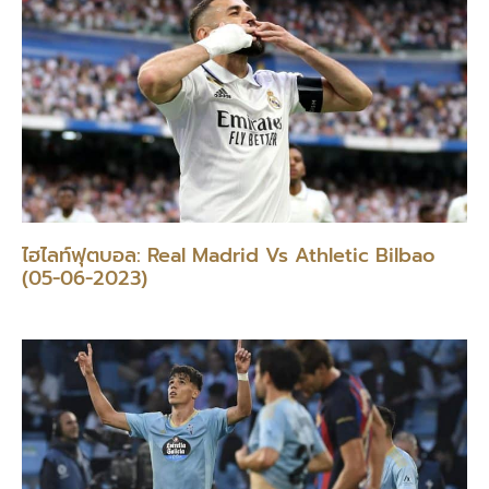
ไฮไลท์ฟุตบอล: Real Madrid Vs Athletic Bilbao
(05-06-2023)