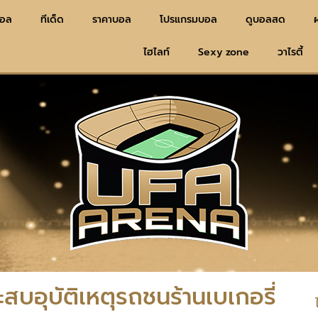
บอล
ทีเด็ด
ราคาบอล
โปรแกรมบอล
ดูบอลสด
ไฮไลท์
Sexy zone
วาไรตี้
ะสบอุบัติเหตุรถชนร้านเบเกอรี่