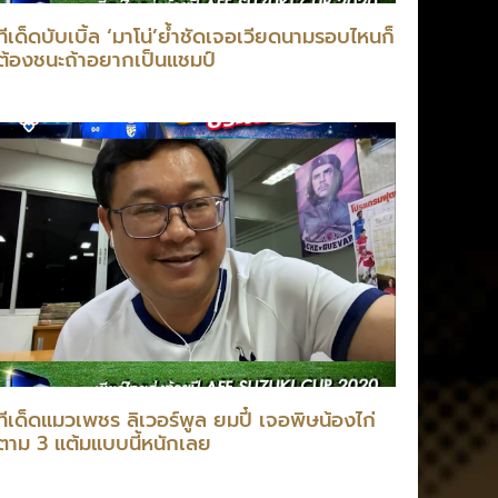
ทีเด็ดบับเบิ้ล ‘มาโน่’ย้ำชัดเจอเวียดนามรอบไหนก็
ต้องชนะถ้าอยากเป็นแชมป์
ทีเด็ดแมวเพชร ลิเวอร์พูล ยมปี๋ เจอพิษน้องไก่
ตาม 3 แต้มแบบนี้หนักเลย