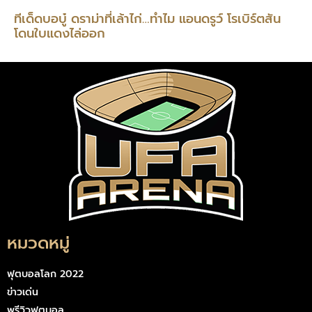
ทีเด็ดบอบู๋ ดราม่าที่เล้าไก่…ทำไม แอนดรูว์ โรเบิร์ตสัน
โดนใบแดงไล่ออก
หมวดหมู่
ฟุตบอลโลก 2022
ข่าวเด่น
พรีวิวฟุตบอล