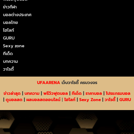
ข่าวกีฬา
บอลต่างประเทศ
บอลไทย
ไฮไลท์
GURU
Sexy zone
ทีเด็ด
บทความ
วาไรตี้
UFAARENA
เว็บวาไรตี้ ครบวงจร
ข่าวล่าสุด
|
บทความ
|
พรีวิวฟุตบอล
|
ทีเด็ด
|
ราคาบอล
|
โปรแกรมบอล
|
ดูบอลสด
|
ผลบอลสดออนไลน์
|
ไฮไลท์
|
Sexy Zone
|
วาไรตี้
|
GURU