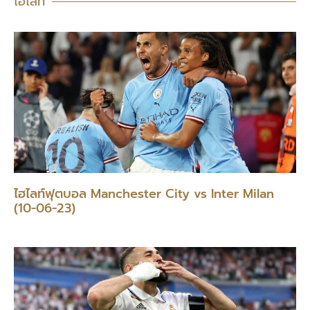
ไฮไลท์
ไฮไลท์ฟุตบอล Manchester City vs Inter Milan
(10-06-23)