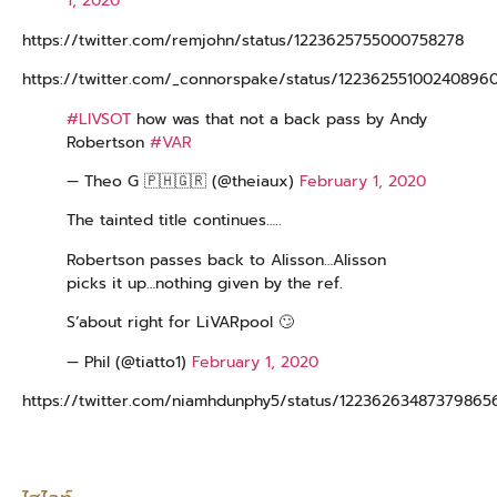
1, 2020
https://twitter.com/remjohn/status/1223625755000758278
https://twitter.com/_connorspake/status/12236255100240896
#LIVSOT
how was that not a back pass by Andy
Robertson
#VAR
— Theo G 🇵🇭🇬🇷 (@theiaux)
February 1, 2020
The tainted title continues…..
Robertson passes back to Alisson…Alisson
picks it up…nothing given by the ref.
S’about right for LiVARpool 🙄
— Phil (@tiatto1)
February 1, 2020
https://twitter.com/niamhdunphy5/status/12236263487379865