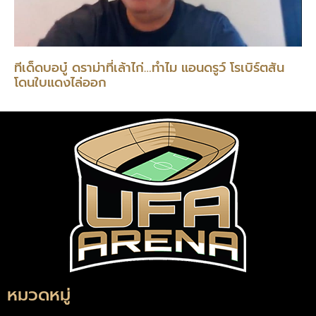
ทีเด็ดบอบู๋ ดราม่าที่เล้าไก่…ทำไม แอนดรูว์ โรเบิร์ตสัน
โดนใบแดงไล่ออก
หมวดหมู่