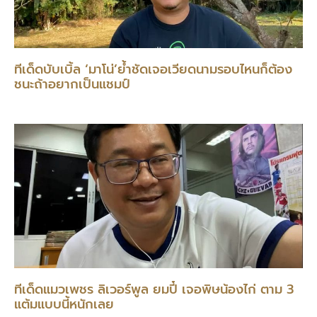
ทีเด็ดบับเบิ้ล ‘มาโน่’ย้ำชัดเจอเวียดนามรอบไหนก็ต้อง
ชนะถ้าอยากเป็นแชมป์
ทีเด็ดแมวเพชร ลิเวอร์พูล ยมปี๋ เจอพิษน้องไก่ ตาม 3
แต้มแบบนี้หนักเลย