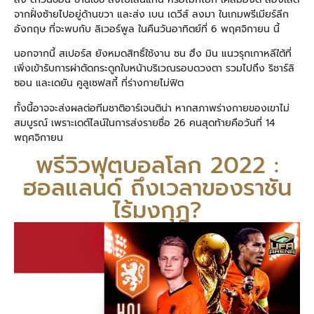
จากฝั่งซ้ายไปอยู่ด้านขวา และส่ง เบน เดวีส์ ลงมา ในเกมพรีเมียร์ลีก
อังกฤษ ที่จะพบกับ ลิเวอร์พูล ในคืนวันอาทิตย์ที่ 6 พฤศจิกายน นี้
นอกจากนี้ สเปอร์ส ยังหมดสิทธิ์ใช้งาน ซน ฮึง มิน แนวรุกเกาหลีใต้ที่
เพิ่งเข้ารับการผ่าตัดกระดูกใบหน้าบริเวณรอบดวงตา รวมไปถึง ริชาร์ลิ
ซอน และเดยัน คูลูเซฟสกี้ ที่ร่างกายไม่ฟิต
ทั้งนี้อาจจะส่งผลต่อทีมชาติอาร์เจนติน่า หากสภาพร่างกายของเขาไม่
สมบูรณ์ เพราะเดต์ไลน์ในการส่งรายชื่อ 26 คนสุดท้ายคือวันที่ 14
พฤศจิกายน
พรีวิวฟุตบอลโลก 2022 :
ฮอลแลนด์ ถึงเวลาของราชัน
ไร้มงกุฎ?