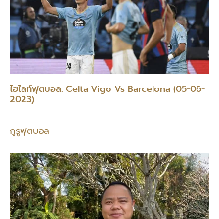
ไฮไลท์ฟุตบอล: Celta Vigo Vs Barcelona (05-06-
2023)
กูรูฟุตบอล