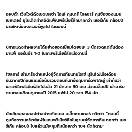
ออปต้า เว็บไวต์ดังเปิดเผยว่า โอเล่ กุนนาร์ โซลชาร์ กุนซือของแมน
เชสเตอร์ ยูไนเต็ดทำสถิติแพ้ในพรีเมียร์ลีกมากกว่า เยอร์เก้น คล็อปป์
นายใหญ่ของลิเวอร์พูลไป ในตอนนี้
ปีศาจแดงทำผลงานได้อย่างยอดเยี่ยมโดยชนะ 3 นัดรวดแต่ดันต้อง
มาแพ้ บอร์นมัธ 1-0 ในเกมพรีเมียร์ลีกเมื่อวานนี้
โซลชาร์ เข้ามารับตำแหน่งผู้จัดการทีมแทนโจเซ่ มูรินโญ่เมื่อเดือน
ธันวาคมปีก่อนและเมื่อนับรวมตอนที่เขายังคุมคาร์ดิฟฟ์อยู่ เท่ากับว่า
เขาแพ้ในพรีเมียร์ลีกไปแล้ว 21 นัดจาก 50 เกม ส่วนคล็อปป์ เข้ามารับ
งานตอนเดือนตุลาคมปี 2015 แพ้ไป 20 จาก 154 นัด
นักเขียนของออปต้าอย่างดันแคน อเล็กซานเดอร์ ทวิตว่า “ตอนนี้
กุนซือชาวนอร์เวย์แพ้ในเกมพรีเมียร์ลีกในฐานะผู้จัดการทีมมากกว่า เยอ
ร์เก้น คล็อปป์ ไปแล้วแม้จะคุมทีมน้อยกว่า 104 นัดก็ตาม”