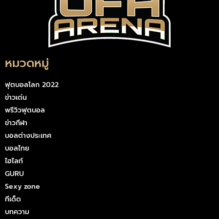
หมวดหมู่
ฟุตบอลโลก 2022
ข่าวเด่น
พรีวิวฟุตบอล
ข่าวกีฬา
บอลต่างประเทศ
บอลไทย
ไฮไลท์
GURU
Sexy zone
ทีเด็ด
บทความ