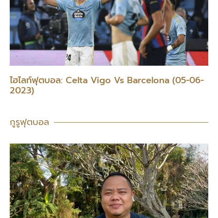
ไฮไลท์ฟุตบอล: Celta Vigo Vs Barcelona (05-06-
2023)
กูรูฟุตบอล