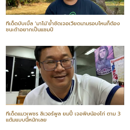
ทีเด็ดบับเบิ้ล ‘มาโน่’ย้ำชัดเจอเวียดนามรอบไหนก็ต้อง
ชนะถ้าอยากเป็นแชมป์
ทีเด็ดแมวเพชร ลิเวอร์พูล ยมปี๋ เจอพิษน้องไก่ ตาม 3
แต้มแบบนี้หนักเลย