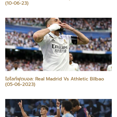
(10-06-23)
ไฮไลท์ฟุตบอล: Real Madrid Vs Athletic Bilbao
(05-06-2023)