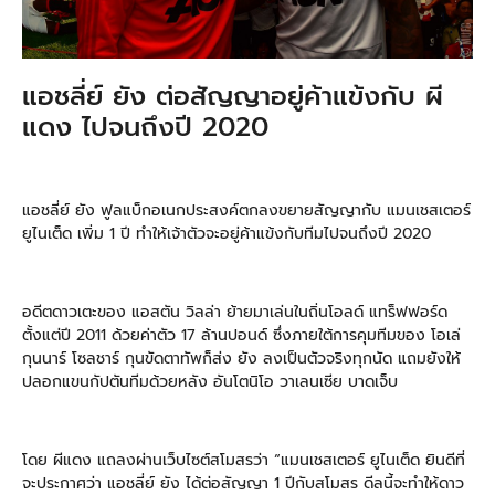
แอชลี่ย์ ยัง ต่อสัญญาอยู่ค้าแข้งกับ ผี
แดง ไปจนถึงปี 2020
แอชลี่ย์ ยัง ฟูลแบ็กอเนกประสงค์ตกลงขยายสัญญากับ แมนเชสเตอร์
ยูไนเต็ด เพิ่ม 1 ปี ทำให้เจ้าตัวจะอยู่ค้าแข้งกับทีมไปจนถึงปี 2020
อดีตดาวเตะของ แอสตัน วิลล่า ย้ายมาเล่นในถิ่นโอลด์ แทร็ฟฟอร์ด
ตั้งแต่ปี 2011 ด้วยค่าตัว 17 ล้านปอนด์ ซึ่งภายใต้การคุมทีมของ โอเล่
กุนนาร์ โซลชาร์ กุนขัดตาทัพก็ส่ง ยัง ลงเป็นตัวจริงทุกนัด แถมยังให้
ปลอกแขนกัปตันทีมด้วยหลัง อันโตนิโอ วาเลนเซีย บาดเจ็บ
โดย ผีแดง แถลงผ่านเว็บไซต์สโมสรว่า “แมนเชสเตอร์ ยูไนเต็ด ยินดีที่
จะประกาศว่า แอชลี่ย์ ยัง ได้ต่อสัญญา 1 ปีกับสโมสร ดีลนี้จะทำให้ดาว