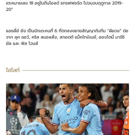
เตะหมายเลข 18 อยู่ในถิ่นโอลด์ แทรฟฟอร์ด ไปจนจบฤดูกาล 2019-
20”
แอชลี่ย์ ยัง เป็นนักเตะคนที่ 6 ที่ตกลงขยายสัญญากับทีม “ผีแดง” ต่อ
จาก ลุค ชอว์, คริส สมอลลิ่ง, สกอตต์ แม็คโทมิเนย์, อองโตนี่ มาร์ซิ
ยัล และ ฟิล โจนส์
ไฮไลท์