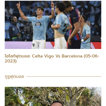
ไฮไลท์ฟุตบอล: Celta Vigo Vs Barcelona (05-06-
2023)
กูรูฟุตบอล