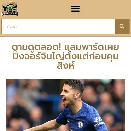
ตามดูตลอด! แลมพาร์ดเผย
ปิ๊งจอร์จินโญ่ตั้งแต่ก่อนคุม
สิงห์