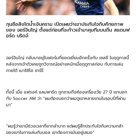
กุนซือสิงโตน้ำเงินคราม เปิดเผยว่าเขาประทับใจกับศักยภาพ
ของ จอร์จินโญ่ ตั้งแต่ก่อนที่จะก้าวเข้ามาคุมทีมบนถิ่น สแตมฟ
อร์ด บริดจ์
จอร์จินโญ่ กลับมาอยู่ในฟอร์มที่ยอดเยี่ยมอีกครั้งกับ เชลซี ในฤดูกาลนี้
หลังจากเจ้าตัวเคยถูกวิจารณ์อย่างหนักเมื่อฤดูกาลก่อน กับการเล่น
ภายใต้ เมาริซิโอ ซาร์รี่
ทั้งนี้ เมื่อ แฟรงค์ แลมพาร์ด ถูกถามถึงห้องเครื่องวัย 27 ปี เขาบอก
กับ Soccer AM ว่า “ผมต้องบอกว่าผมดูเขาหลายเกมในรอบปีที่ผ่าน
มา”
“ผมรู้ว่าเขามีช่วงเวลาที่ยากลำบาก แต่ผมรู้สึกประทับใจกับความกล้า
ของเขาในการเล่นกับบอล เขาต้องการมันอยู่เสมอ”