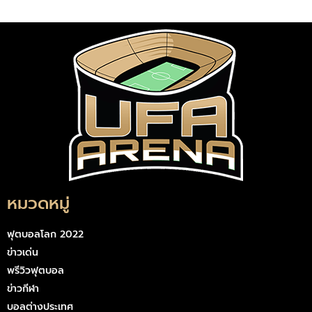
หมวดหมู่
ฟุตบอลโลก 2022
ข่าวเด่น
พรีวิวฟุตบอล
ข่าวกีฬา
บอลต่างประเทศ