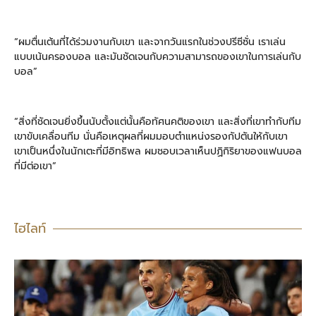
“ผมตื่นเต้นที่ได้ร่วมงานกับเขา และจากวันแรกในช่วงปรีซีซั่น เราเล่น
แบบเน้นครองบอล และมันชัดเจนกับความสามารถของเขาในการเล่นกับ
บอล”
“สิ่งที่ชัดเจนยิ่งขึ้นนับตั้งแต่นั้นคือทัศนคติของเขา และสิ่งที่เขาทำกับทีม
เขาขับเคลื่อนทีม นั่นคือเหตุผลที่ผมมอบตำแหน่งรองกัปตันให้กับเขา
เขาเป็นหนึ่งในนักเตะที่มีอิทธิพล ผมชอบเวลาเห็นปฏิกิริยาของแฟนบอล
ที่มีต่อเขา”
ไฮไลท์