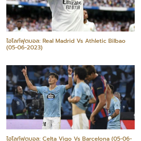
ไฮไลท์ฟุตบอล: Real Madrid Vs Athletic Bilbao
(05-06-2023)
ไฮไลท์ฟุตบอล: Celta Vigo Vs Barcelona (05-06-