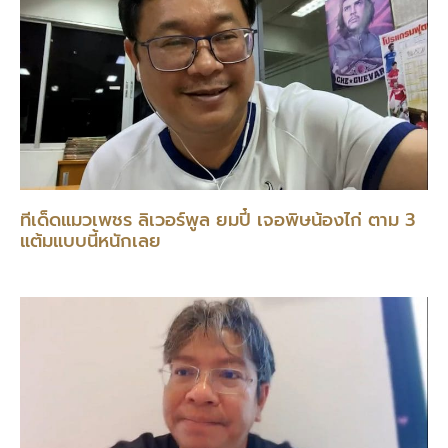
ทีเด็ดแมวเพชร ลิเวอร์พูล ยมปี๋ เจอพิษน้องไก่ ตาม 3
แต้มแบบนี้หนักเลย