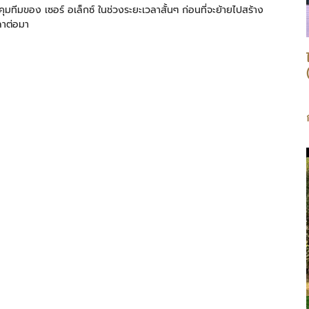
คุมทีมของ เซอร์ อเล็กซ์ ในช่วงระยะเวลาสั้นๆ ก่อนที่จะย้ายไปสร้าง
ลาต่อมา