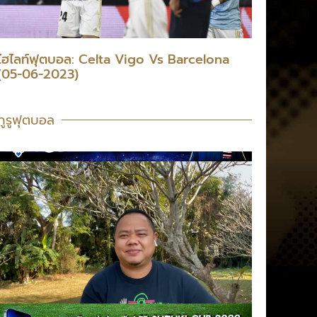
ไฮไลท์ฟุตบอล: Celta Vigo Vs Barcelona
(05-06-2023)
กูรูฟุตบอล