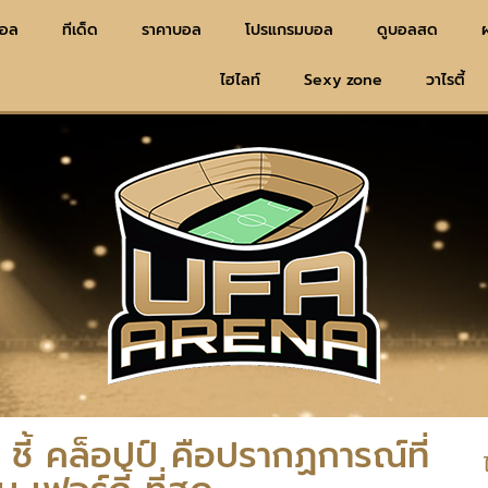
บอล
ทีเด็ด
ราคาบอล
โปรแกรมบอล
ดูบอลสด
ไฮไลท์
Sexy zone
วาไรตี้
 ชี้ คล็อปป์ คือปรากฏการณ์ที่