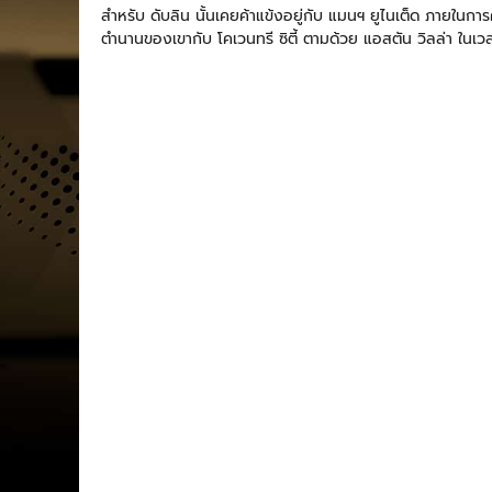
สำหรับ ดับลิน นั้นเคยค้าแข้งอยู่กับ แมนฯ ยูไนเต็ด ภายในการ
ตำนานของเขากับ โคเวนทรี ซิตี้ ตามด้วย แอสตัน วิลล่า ในเว