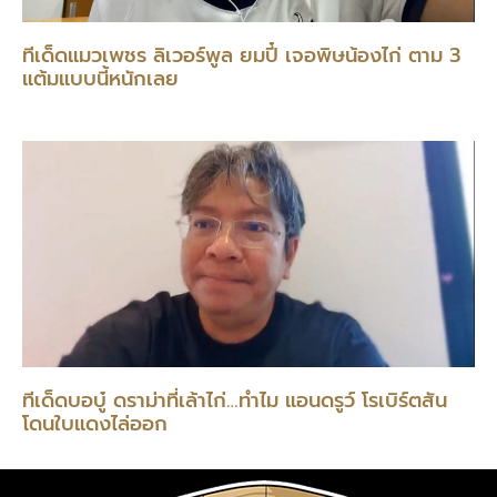
ทีเด็ดแมวเพชร ลิเวอร์พูล ยมปี๋ เจอพิษน้องไก่ ตาม 3
แต้มแบบนี้หนักเลย
ทีเด็ดบอบู๋ ดราม่าที่เล้าไก่…ทำไม แอนดรูว์ โรเบิร์ตสัน
โดนใบแดงไล่ออก