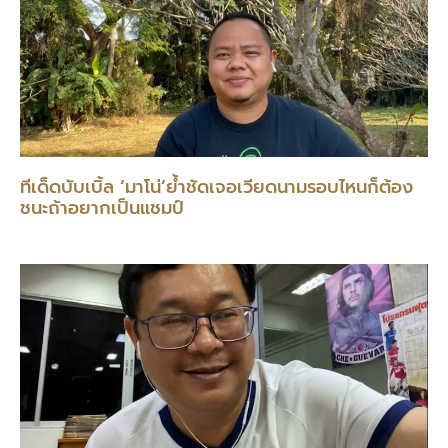
ทีเด็ดบับเบิ้ล ‘มาโน่’ย้ำชัดเจอเวียดนามรอบไหนก็ต้อง
ชนะถ้าอยากเป็นแชมป์