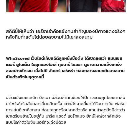
สถิติชี้ให้เห็นว่า เอร์ราเร่าคือแข้งคนสำคัญของปีศาจแดงจริงๆ
หลังทีมทำแต้มได้น้อยลงยามไม่มีเขาลงสนาม
WhoScored เว็บไซต์เก็บสถิติลูกหนังชื่อดัง ได้เปิดเผยว่า แมนเชส
เตอร์ ยูไนเต็ด ในยุคของโอเล่ กุนนาร์ โซลชา ดูขาดความแข็งแกร่ง
ลงอย่างชัดเจน เมื่อไม่มี อันเดร์ เอร์เรร่า กองกลางจอมขยันลงสนาม
เป็นตัวจริงในฤดูกาลนี้
อดีตแข้งแอธเลติก บิลเบา มีส่วนสำคัญช่วยให้ปีศาจแดงยุคโซลชากลับ
มาโชว์ฟอร์มอันยอดเยี่ยมอีกครั้ง แต่หลังจากที่เขาได้รับบาดเจ็บ ฟอร์ม
การเล่นก็เขาก็ตกลง ก่อนจะถูกดร็อปจากตัวจริง แถมล่าสุดยังมีข่าวว่า
เขาเตรียมย้ายไปอยู่กับ ปารีส แซงต์ แชร์กแมง ยักษ์ใหญ่จากลีกเอิง
แบบไร้ค่าตัวในซัมเมอร์ที่จะถึงนี้ด้วย