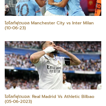
ไฮไลท์ฟุตบอล Manchester City vs Inter Milan
(10-06-23)
ไฮไลท์ฟุตบอล: Real Madrid Vs Athletic Bilbao
(05-06-2023)