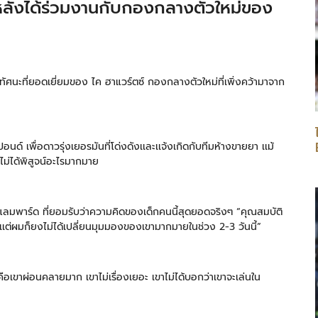
หลังได้ร่วมงานกับกองกลางตัวใหม่ของ
้ทัศนะที่ยอดเยี่ยมของ ไค ฮาแวร์ตซ์ กองกลางตัวใหม่ที่เพิ่งคว้ามาจาก
์ เพื่อดาวรุ่งเยอรมันที่โด่งดังเเละเเจ้งเกิดกับทีมห้างขายยา เเม้
ไม่ได้พิสูจน์อะไรมากมาย
อ แลมพาร์ด ที่ยอมรับว่าความคิดของเด็กคนนี้สุดยอดจริงๆ “คุณสมบัติ
ต่ผมก็ยงไม่ได้เปลี่ยนมุมมองของเขามากมายในช่วง 2-3 วันนี้”
ดคือเขาผ่อนคลายมาก เขาไม่เรื่องเยอะ เขาไม่ได้บอกว่าเขาจะเล่นใน