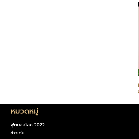
หมวดหมู่
ฟุตบอลโลก 2022
ข่าวเด่น