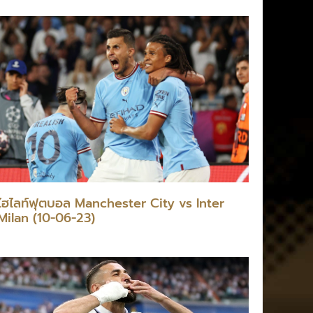
ไฮไลท์ฟุตบอล Manchester City vs Inter
Milan (10-06-23)