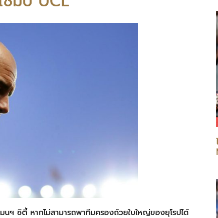
้แชมป์ UCL
ับ แมนฯ ซิตี้ หากไม่สามารถพาทีมครองถ้วยใบใหญ่ของยุโรปได้