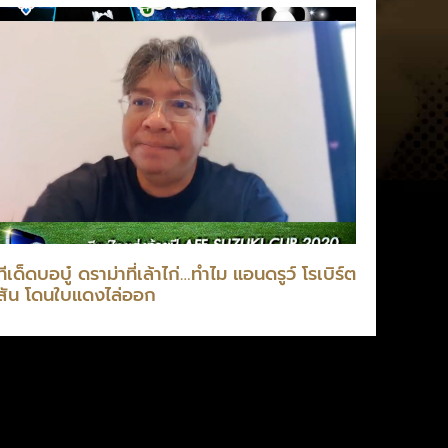
ทีเด็ดบอบู๋ ดราม่าที่เล้าไก่…ทำไม แอนดรูว์ โรเบิร์ต
สัน โดนใบแดงไล่ออก