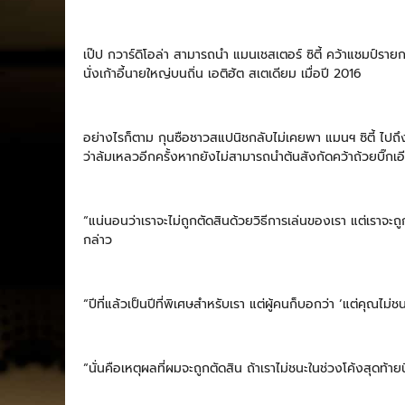
เป๊ป กวาร์ดิโอล่า สามารถนำ แมนเชสเตอร์ ซิตี้ คว้าแชมป์รายการ
นั่งเก้าอี้นายใหญ่บนถิ่น เอติฮัต สเตเดียม เมื่อปี 2016
อย่างไรก็ตาม กุนซือชาวสแปนิชกลับไม่เคยพา แมนฯ ซิตี้ ไปถึงฝั
ว่าล้มเหลวอีกครั้งหากยังไม่สามารถนำต้นสังกัดคว้าถ้วยบิ๊กเอ
“แน่นอนว่าเราจะไม่ถูกตัดสินด้วยวิธีการเล่นของเรา แต่เราจะถูก
กล่าว
“ปีที่แล้วเป็นปีที่พิเศษสำหรับเรา แต่ผู้คนก็บอกว่า ‘แต่คุณไม่ชน
“นั่นคือเหตุผลที่ผมจะถูกตัดสิน ถ้าเราไม่ชนะในช่วงโค้งสุดท้ายน