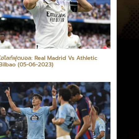
ไฮไลท์ฟุตบอล: Real Madrid Vs Athletic
Bilbao (05-06-2023)