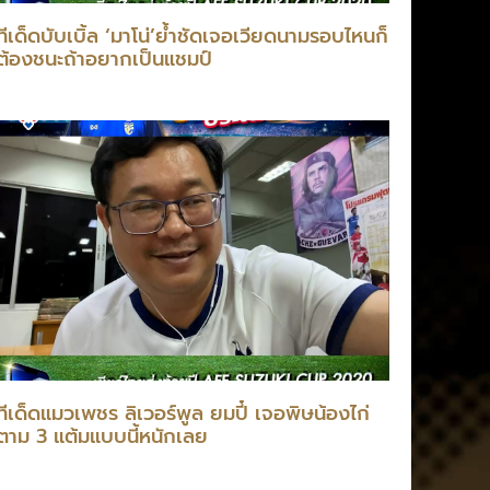
ทีเด็ดบับเบิ้ล ‘มาโน่’ย้ำชัดเจอเวียดนามรอบไหนก็
ต้องชนะถ้าอยากเป็นแชมป์
ทีเด็ดแมวเพชร ลิเวอร์พูล ยมปี๋ เจอพิษน้องไก่
ตาม 3 แต้มแบบนี้หนักเลย