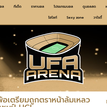
บอล
ทีเด็ด
ราคาบอล
โปรแกรมบอล
ดูบอลสด
ไฮไลท์
Sexy zone
วาไรตี้
ดพ้อเตรียมถูกตราหน้าล้มเหลว