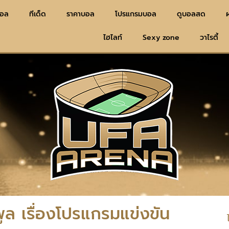
บอล
ทีเด็ด
ราคาบอล
โปรแกรมบอล
ดูบอลสด
ไฮไลท์
Sexy zone
วาไรตี้
ูล เรื่องโปรแกรมแข่งขัน