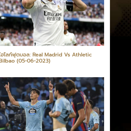
ไฮไลท์ฟุตบอล: Real Madrid Vs Athletic
Bilbao (05-06-2023)