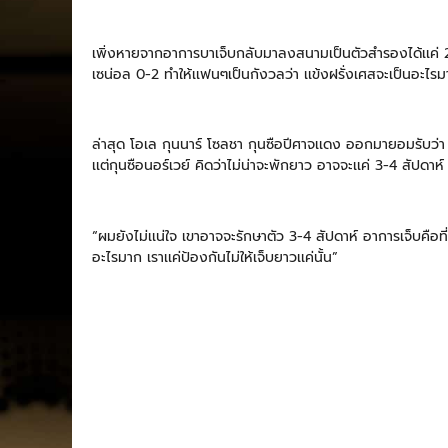
เพิ่งหายจากอาการบาเจ็บกลับมาลงสนามเป็นตัวสำรองได้เเค่ 2 เกม
เซน่อล 0-2 ทำให้เเฟนๆเป็นกังวลว่า เเข้งฝรั่งเศสจะเป็นอะไรม
ล่าสุด โอเล กุนนาร์ โซลชา กุนซือปีศาจเเดง ออกมายอมรับว่า ป็
เเต่กุนซือนอร์เวย์ คิดว่าไม่น่าจะพักยาว อาจจะเเค่ 3-4 สัปดาห์
“ผมยังไม่เเน่ใจ เขาอาจจะรักษาตัว 3-4 สัปดาห์ อาการเจ็บคือที่เด
อะไรมาก เราเเค่ป้องกันไม่ให้เจ็บยาวเเค่นั้น”