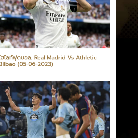
ไฮไลท์ฟุตบอล: Real Madrid Vs Athletic
Bilbao (05-06-2023)