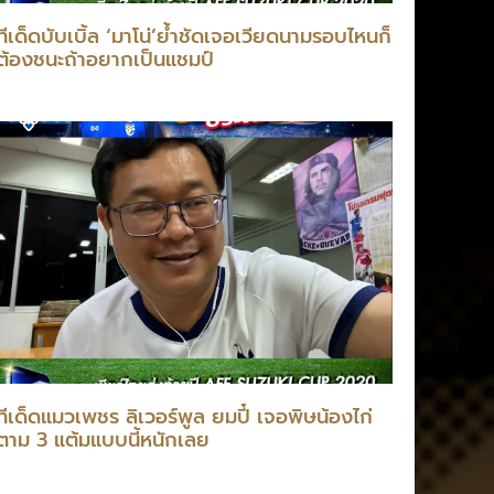
ทีเด็ดบับเบิ้ล ‘มาโน่’ย้ำชัดเจอเวียดนามรอบไหนก็
ต้องชนะถ้าอยากเป็นแชมป์
ทีเด็ดแมวเพชร ลิเวอร์พูล ยมปี๋ เจอพิษน้องไก่
ตาม 3 แต้มแบบนี้หนักเลย