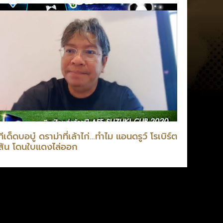
ทีเด็ดบอบู๋ ดราม่าที่เล้าไก่…ทำไม แอนดรูว์ โรเบิร์ต
สัน โดนใบแดงไล่ออก