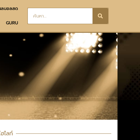
ผลบอลสด
GURU
ไฮไลท์