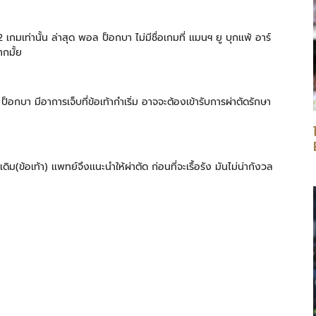
เท่านั้น ล่าสุด พอล ป็อกบา ไม่มีชื่อเกมที่ เเมนฯ ยู บุกเเพ้ อาร์
ากมั้ย
อกบา มีอาการเจ็บที่ข้อเท้ากำเริ่ม อาจจะต้องเข้ารับการผ่าตัดรักษา
ิม(ข้อเท้า) เเพทย์จึงเเนะนำให้ผ่าตัด ก่อนที่จะเรื้อรัง มันไม่น่ากังวล