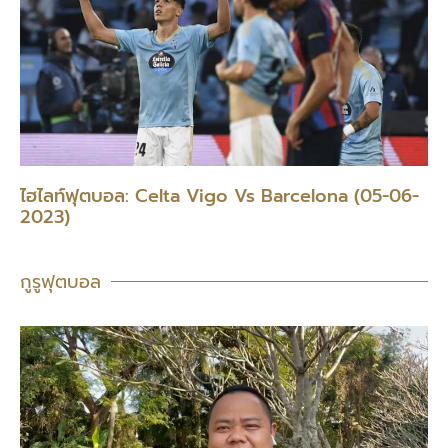
ไฮไลท์ฟุตบอล: Celta Vigo Vs Barcelona (05-06-
2023)
กูรูฟุตบอล