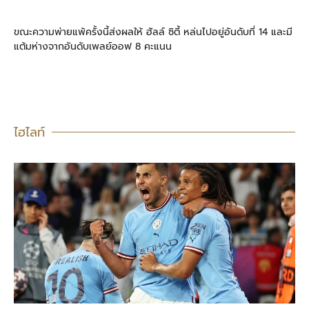
ขณะความพ่ายแพ้ครั้งนี้ส่งผลให้ ฮัลล์ ซิตี้ หล่นไปอยู่อันดับที่ 14 และมี
แต้มห่างจากอันดับเพลย์ออฟ 8 คะแนน
ไฮไลท์