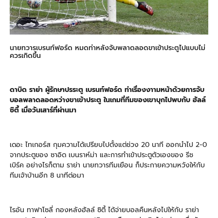
นายทวารเบรนท์ฟอร์ด หมดท่าหลังจับพลาดลอดขาเข้าประตูไปแบบไม่
ควรเกิดขึ้น
ดาบิด ราย่า ผู้รักษาปรระตู เบรนท์ฟอร์ด ทำเรื่องงาามหน้าด้วยการจับ
บอลพลาดลอดหว่างขาเข้าประตู ในเกมที่ทีมของเขาบุกไปพบกับ ฮัลล์
ซิตี้ เมื่อวันเสาร์ที่ผ่านมา
เดอะ ไทเกอร์ส กุมความได้เปรียบไปตั้งแต่ช่วง 20 นาที ออกนำไป 2-0
จากประตูของ ซาอิด เบนราห์ม่า และการทำเข้าประตูตัวเองของ รีช
เบิร์ค อย่างไรก็ตาม ราย่า นายทวารทีมเยือน ก็ประกายความหวังให้กับ
ทีมเจ้าบ้านอีก 8 นาทีต่อมา
ไรอัน ทาฟาโซลี่ กองหลังฮัลล์ ซิตี้ ได้จ่ายบอลคืนหลังไปให้กับ ราย่า