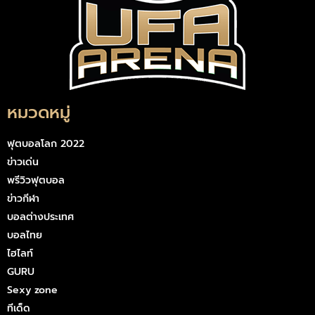
หมวดหมู่
ฟุตบอลโลก 2022
ข่าวเด่น
พรีวิวฟุตบอล
ข่าวกีฬา
บอลต่างประเทศ
บอลไทย
ไฮไลท์
GURU
Sexy zone
ทีเด็ด