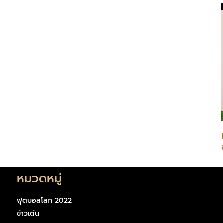
หมวดหมู่
ฟุตบอลโลก 2022
ข่าวเด่น