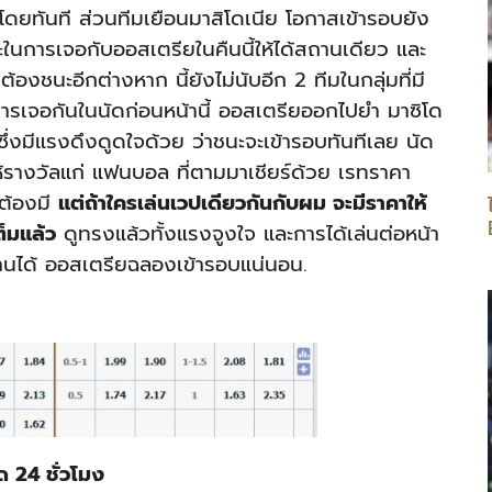
ิ โดยทันที ส่วนทีมเยือนมาสิโดเนีย โอกาสเข้ารอบยัง
ในการเจอกับออสเตรียในคืนนี้ให้ได้สถานเดียว และ
้องชนะอีกต่างหาก นี้ยังไม่นับอีก 2 ทีมในกลุ่มที่มี
ยการเจอกันในนัดก่อนหน้านี้ ออสเตรียออกไปยำ มาซิโด
 ซึ่งมีแรงดึงดูดใจด้วย ว่าชนะจะเข้ารอบทันทีเลย นัด
ให้รางวัลแก่ แฟนบอล ที่ตามมาเชียร์ด้วย เรทราคา
กต้องมี
แต่ถ้าใครเล่นเวปเดียวกันกับผม จะมีราคาให้
ต็มแล้ว
ดูทรงแล้วทั้งแรงจูงใจ และการได้เล่นต่อหน้า
านได้ ออสเตรียฉลองเข้ารอบแน่นอน.
 24 ชั่วโมง