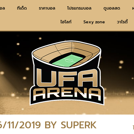
บอล
ทีเด็ด
ราคาบอล
โปรแกรมบอล
ดูบอลสด
ไฮไลท์
Sexy zone
วาไรตี้
้ 16/11/2019 BY SUPERK