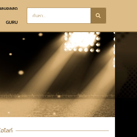
ผลบอลสด
GURU
ไฮไลท์