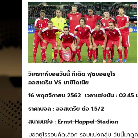
วิเคราะห์บอลวันนี้ ทีเด็ด ฟุตบอลยูโร
ออสเตรีย VS มาซิโดเนีย
16 พฤศจิกายน 2562 เวลาแข่งขัน : 02.45 
ราคาบอล : ออสเตรีย ต่อ 1.5/2
สนามแข่ง : Ernst-Happel-Stadion
บอลยูโรรอบคัดเลือก รอบแบ่งกลุ่ม วันนี้มาดูกล