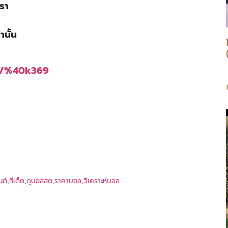
เรา
านั้น
/p/%40k369
นต์
,
ทีเด็ด
,
ดูบอลสด,ราคาบอล,วิเคราะห์บอล