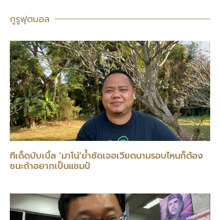
กูรูฟุตบอล
ทีเด็ดบับเบิ้ล ‘มาโน่’ย้ำชัดเจอเวียดนามรอบไหนก็ต้อง
ชนะถ้าอยากเป็นแชมป์