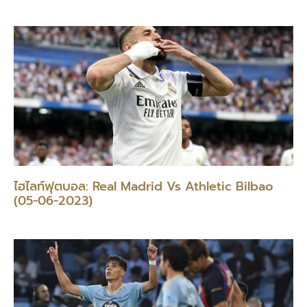
ไฮไลท์ฟุตบอล: Real Madrid Vs Athletic Bilbao
(05-06-2023)