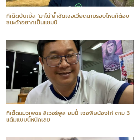
ทีเด็ดบับเบิ้ล ‘มาโน่’ย้ำชัดเจอเวียดนามรอบไหนก็ต้อง
ชนะถ้าอยากเป็นแชมป์
ทีเด็ดแมวเพชร ลิเวอร์พูล ยมปี๋ เจอพิษน้องไก่ ตาม 3
แต้มแบบนี้หนักเลย