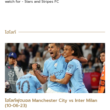
ไฮไลท์
ไฮไลท์ฟุตบอล Manchester City vs Inter Milan
(10-06-23)