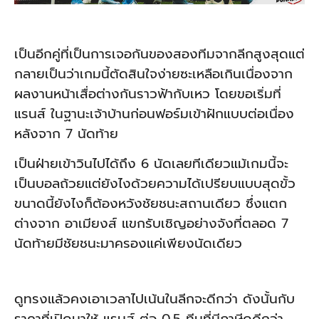
เป็นอีกคู่ที่เป็นการเจอกันของสองทีมจากลีกสูงสุดแต่
กลายเป็นว่าเกมนี้ตัดสินใจง่ายซะเหลือเกินเนื่องจาก
ผลงานหน้าเสื่อต่างกันราวฟ้ากับเหว โดยขอเริ่มที่
แรนส์ ในฐานะเจ้าบ้านก่อนฟอร์มเข้าฝักแบบต่อเนื่อง
หลังจาก 7 นัดท้าย
เป็นฝ่ายเข้าวินไปได้ถึง 6 นัดเลยทีเดียวแม้เกมนี้จะ
เป็นบอลถ้วยแต่ยังไงด้วยความได้เปรียบแบบสุดขั้ว
ขนาดนี้ยังไงก็ต้องหวังชัยชนะสถานเดียว ซึ่งแตก
ต่างจาก อาเมียงส์ แขกรับเชิญอย่างจังที่ตลอด 7
นัดท้ายมีชัยชนะมาครองแค่เพียงนัดเดียว
ดูทรงแล้วคงเอาเวลาไปเน้นในลีกจะดีกว่า ดังนั้นกับ
ราคาที่เปิดมาให้ แรนส์ ต่อ 0.5 ทีมที่มีภาษีดูดีกว่า