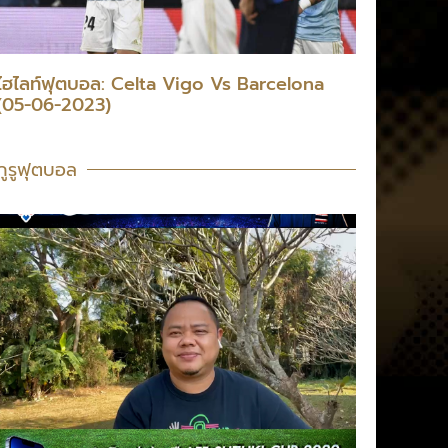
ไฮไลท์ฟุตบอล: Celta Vigo Vs Barcelona
(05-06-2023)
กูรูฟุตบอล