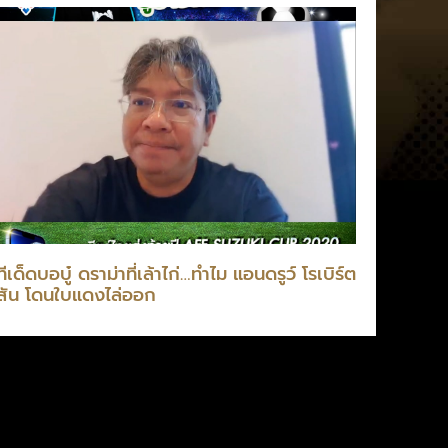
ทีเด็ดบอบู๋ ดราม่าที่เล้าไก่…ทำไม แอนดรูว์ โรเบิร์ต
สัน โดนใบแดงไล่ออก