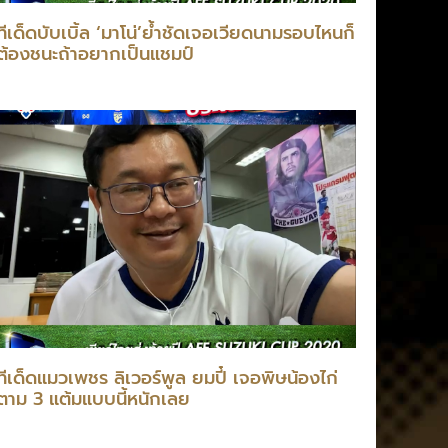
ทีเด็ดบับเบิ้ล ‘มาโน่’ย้ำชัดเจอเวียดนามรอบไหนก็
ต้องชนะถ้าอยากเป็นแชมป์
ทีเด็ดแมวเพชร ลิเวอร์พูล ยมปี๋ เจอพิษน้องไก่
ตาม 3 แต้มแบบนี้หนักเลย