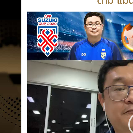
ตาม แมนฯ
ตัว
เล่น
ไฟล์
วิดีโอ