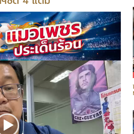
ซิตี้ 4 แต้ม