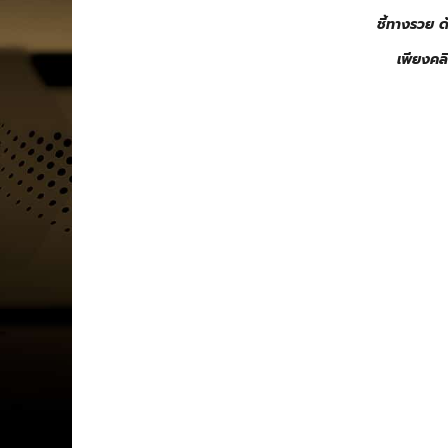
ชี้ทางรวย ด
เพียงคล