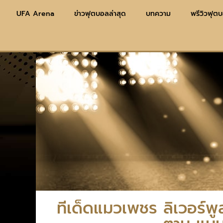
UFA Arena
ข่าวฟุตบอลล่าสุด
บทความ
พรีวิวฟุต
ทีเด็ดแมวเพชร ลิเวอร์พูล 