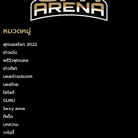
หมวดหมู่
ฟุตบอลโลก 2022
ข่าวเด่น
พรีวิวฟุตบอล
ข่าวกีฬา
บอลต่างประเทศ
บอลไทย
ไฮไลท์
GURU
Sexy zone
ทีเด็ด
บทความ
วาไรตี้