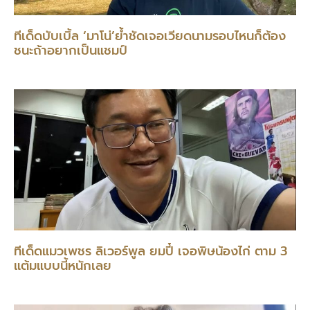
ทีเด็ดบับเบิ้ล ‘มาโน่’ย้ำชัดเจอเวียดนามรอบไหนก็ต้อง
ชนะถ้าอยากเป็นแชมป์
ทีเด็ดแมวเพชร ลิเวอร์พูล ยมปี๋ เจอพิษน้องไก่ ตาม 3
แต้มแบบนี้หนักเลย