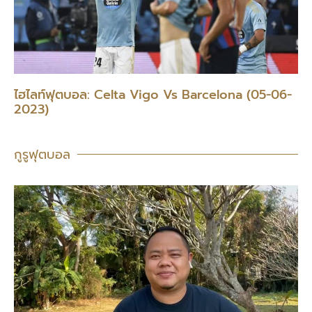
ไฮไลท์ฟุตบอล: Celta Vigo Vs Barcelona (05-06-
2023)
กูรูฟุตบอล