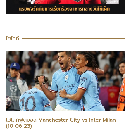
ไฮไลท์
ไฮไลท์ฟุตบอล Manchester City vs Inter Milan
(10-06-23)