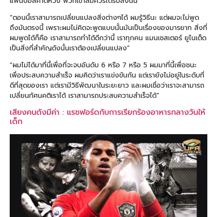
แฟนบอลคาดหวัง พวกเขาสมควรได้รับสิ่งนั้น”
“ตอนนี้เราสามารถเปลี่ยนแปลงสิ่งต่างๆได้ ผมรู้วิธีนะ แต่ผมจะไม่พูด
ถึงมันตรงนี้ เพราะผมไม่คิดจะพูดแบบนั้นมันเป็นเรื่องของมารยาท สิ่งที่
ผมพูดได้ก็คือ เราสามารถทำได้ดีกว่านี้ เราทุกคน แมนเชสเตอร์ ยูไนเต็ด
เป็นสิ่งที่สำคัญดังนั้นเราต้องเปลี่ยนแปลง”
“ผมไม่ได้มาที่นี้เพื่อที่จะจบอันดับ 6 หรือ 7 หรือ 5 ผมมาที่นี้เพื่อชนะ
เพื่อประสบความสำเร็จ ผมคิดว่าเราแข่งขันกัน แต่เรายังไม่อยู่ในระดับที่
ดีที่สุดของเรา แต่เรามีวิธีพัฒนาในระยะยาว และผมเชื่อว่าเราจะสามารถ
เปลี่ยนทัศนคติเราได้ เราสามารถประสบความสำเร็จได้”
เสียงคนดังมีค่า : แรชฟอร์ดกับการเรียกร้องอาหารกลางวันให้
เด็ก