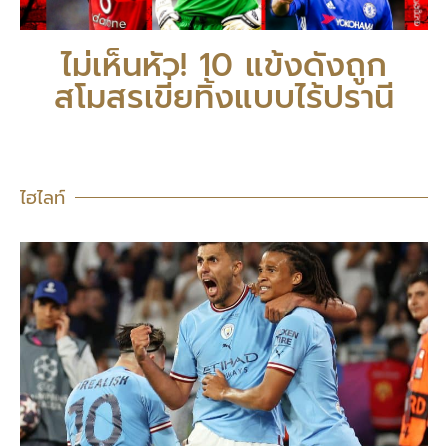
ไม่เห็นหัว! 10 แข้งดังถูก
สโมสรเขี่ยทิ้งแบบไร้ปรานี
ไฮไลท์