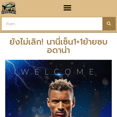
ยังไม่เลิก! นานี่เซ็น1+1ย้ายซบ
อดาน่า