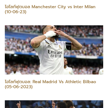
ไฮไลท์ฟุตบอล Manchester City vs Inter Milan
(10-06-23)
ไฮไลท์ฟุตบอล: Real Madrid Vs Athletic Bilbao
(05-06-2023)