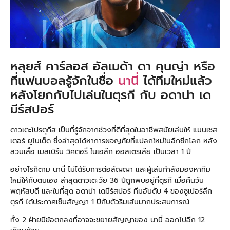
หลุยส์ คาร์ลอส อัลเมด้า ดา คุนญ่า หรือ
ที่แฟนบอลรู้จักในชื่อ
นานี่
ได้ทีมใหม่แล้ว
หลังโยกกับไปเล่นในตุรกี กับ อดาน่า เด
มีร์สปอร์
ดาวเตะโปรตุกีส เป็นที่รู้จักจากช่วงที่ดีที่สุดในอาชีพสมัยเล่นให้ แมนเชส
เตอร์ ยูไนเต็ด ซึ่งล่าสุดได้หาการผจญภัยที่แปลกใหม่ในอีกซีกโลก หลัง
สวมเสื้อ เมลเบิร์น วิคตอรี่ ในเอลีก ออสเตรเลีย เป็นเวลา 1 ปี
อย่างไรก็ตาม นานี่ ไม่ได้รับการต่อสัญญา และผู้เล่นกำลังมองหาทีม
ใหม่ให้กับตนเอง ล่าสุดดาวเตะวัย 36 ปีถูกพบอยู่ที่ตุรกี เมื่อคืนวัน
พฤหัสบดี และในที่สุด อดาน่า เดมีร์สปอร์ ทีมอันดับ 4 ของซูเปอร์ลีก
ตุรกี ได้ประกาศเซ็นสัญญา 1 ปีกับตัวริมเส้นมากประสบการณ์
ทั้ง 2 ฝ่ายมีข้อตกลงที่อาจจะขยายสัญญาของ นานี่ ออกไปอีก 12